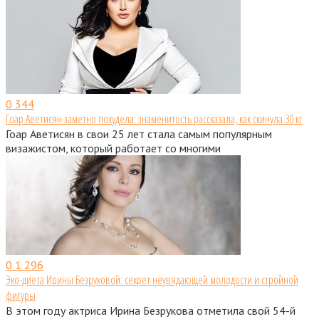
0
344
Гоар Аветисян заметно похудела: знаменитость рассказала, как скинула 30 кг
Гоар Аветисян в свои 25 лет стала самым популярным
визажистом, который работает со многими
0
1 296
Эко-диета Ирины Безруковой: секрет неувядающей молодости и стройной
фигуры
В этом году актриса Ирина Безрукова отметила свой 54-й