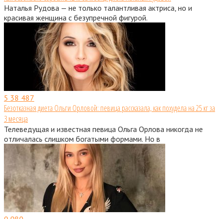
Наталья Рудова — не только талантливая актриса, но и
красивая женщина с безупречной фигурой.
5
38 487
Безотказная диета Ольги Орловой: певица рассказала, как похудела на 25 кг за
3 месяца
Телеведущая и известная певица Ольга Орлова никогда не
отличалась слишком богатыми формами. Но в
0
980