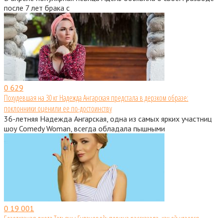
после 7 лет брака с
0
629
Похудевшая на 30 кг Надежда Ангарская предстала в дерзком образе:
поклонники оценили ее по-достоинству
36-летняя Надежда Ангарская, одна из самых ярких участниц
шоу Comedy Woman, всегда обладала пышными
0
19 001