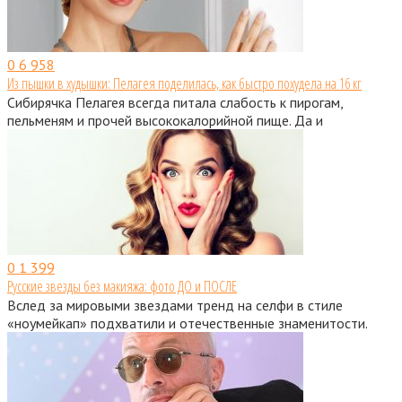
0
6 958
Из пышки в худышки: Пелагея поделилась, как быстро похудела на 16 кг
Сибирячка Пелагея всегда питала слабость к пирогам,
пельменям и прочей высококалорийной пище. Да и
0
1 399
Русские звезды без макияжа: фото ДО и ПОСЛЕ
Вслед за мировыми звездами тренд на селфи в стиле
«ноумейкап» подхватили и отечественные знаменитости.