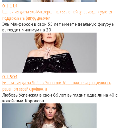
0
1 114
Щелочная диета Эль Макферсон: как 55-летней супермодели удается
поддерживать фигуру девочки
Эль Макферсон в свои 55 лет имеет идеальную фигуру и
выглядит минимум на 20
0
1 504
Безотказная диета Любови Успенской: 66-летняя певица поделилась
рецептом своей стройности
Любовь Успенская в свои 66 лет выглядит едва ли на 40 с
копейками. Королева