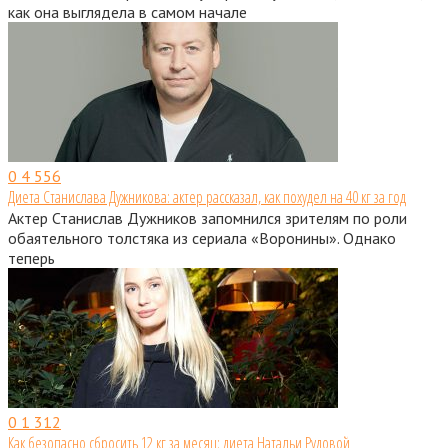
как она выглядела в самом начале
0
4 556
Диета Станислава Дужникова: актер рассказал, как похудел на 40 кг за год
Актер Станислав Дужников запомнился зрителям по роли
обаятельного толстяка из сериала «Воронины». Однако
теперь
0
1 312
Как безопасно сбросить 12 кг за месяц: диета Натальи Рудовой