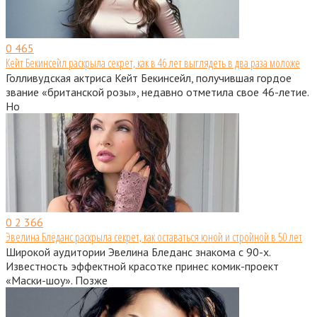
0
465
Кейт Бекинсейл раскрыла секрет, как в 46 лет выглядеть в два раза моложе
Голливудская актриса Кейт Бекинсейл, получившая гордое
звание «британской розы», недавно отметила свое 46-летие.
Но
0
2 366
Эвелина Блёданс раскрыла секрет, как оставаться юной и стройной в 50 лет
Широкой аудитории Эвелина Бледанс знакома с 90-х.
Известность эффектной красотке принес комик-проект
«Маски-шоу». Позже