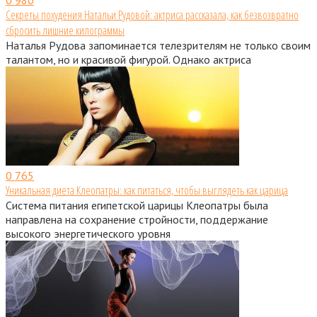
Секреты похудения Натальи Рудовой: актриса рассказала, как безвозвратно
сбросить лишние килограммы
Наталья Рудова запоминается телезрителям не только своим
талантом, но и красивой фигурой. Однако актриса
0
765
Уникальная диета Клеопатры: как питаться, чтобы выглядеть как царица
Система питания египетской царицы Клеопатры была
направлена на сохранение стройности, поддержание
высокого энергетического уровня