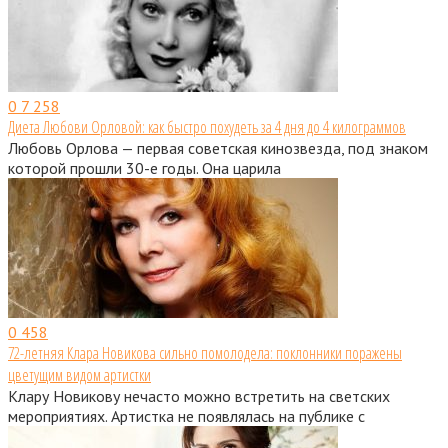
0
7 258
Диета Любови Орловой: как быстро похудеть за 4 дня до 4 килограммов
Любовь Орлова — первая советская кинозвезда, под знаком
которой прошли 30-е годы. Она царила
0
458
72-летняя Клара Новикова сильно помолодела: поклонники поражены
цветущим видом артистки
Клару Новикову нечасто можно встретить на светских
мероприятиях. Артистка не появлялась на публике с