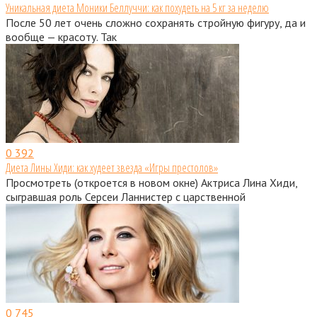
Уникальная диета Моники Беллуччи: как похудеть на 5 кг за неделю
После 50 лет очень сложно сохранять стройную фигуру, да и
вообще — красоту. Так
0
392
Диета Лины Хиди: как худеет звезда «Игры престолов»
Просмотреть (откроется в новом окне) Актриса Лина Хиди,
сыгравшая роль Серсеи Ланнистер с царственной
0
745