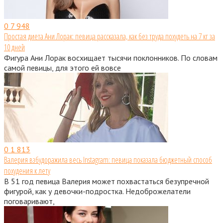
0
7 948
Простая диета Ани Лорак: певица рассказала, как без труда похудеть на 7 кг за
10 дней
Фигура Ани Лорак восхищает тысячи поклонников. По словам
самой певицы, для этого ей вовсе
0
1 813
Валерия взбудоражила весь Instagram: певица показала бюджетный способ
похудения к лету
В 51 год певица Валерия может похвастаться безупречной
фигурой, как у девочки-подростка. Недоброжелатели
поговаривают,