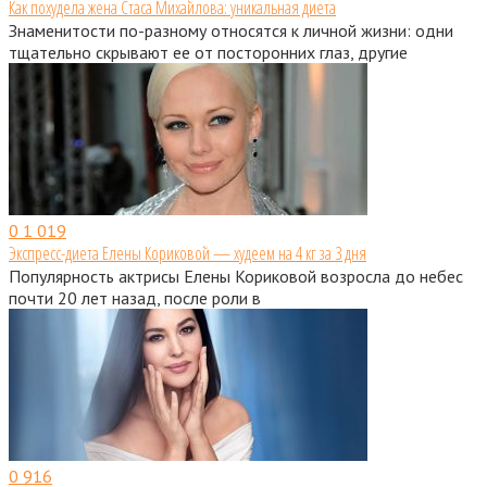
Как похудела жена Стаса Михайлова: уникальная диета
Знаменитости по-разному относятся к личной жизни: одни
тщательно скрывают ее от посторонних глаз, другие
0
1 019
Экспресс-диета Елены Кориковой — худеем на 4 кг за 3 дня
Популярность актрисы Елены Кориковой возросла до небес
почти 20 лет назад, после роли в
0
916