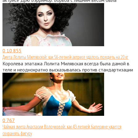
0
10 855
Диета Лолиты Милявской: как 56-летней актрисе удалось похудеть на 20 кг
Королева эпатажа Лолита Милявская всегда была дамой в
теле и неоднократно высказывалась против стандартизации
0
767
Чайная диета Анастасии Волочковой: как 43-летней балерине удается
сохранять фигуру