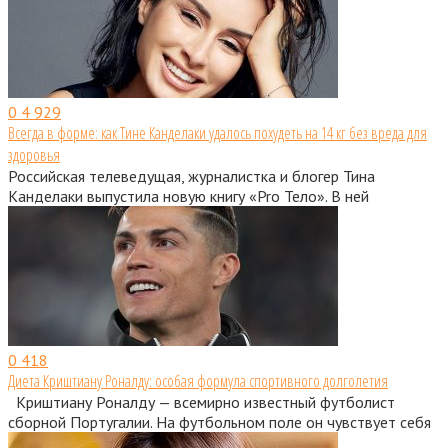
0
4 929
Всегда в форме: как Тине Канделаки удалось похудеть на 14 кг без вреда для
здоровья
Российская телеведущая, журналистка и блогер Тина
Канделаки выпустила новую книгу «Pro Тело». В ней
0
418
Диета Криштиану Роналду: особая формула спортивного долголетия
Криштиану Роналду — всемирно известный футболист
сборной Португалии. На футбольном поле он чувствует себя