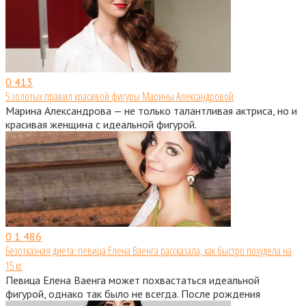
0
413
5 золотых правил красивой фигуры Марины Александровой
Марина Александрова — не только талантливая актриса, но и
красивая женщина с идеальной фигурой.
0
1 486
Безотказная диета: певица Елена Ваенга рассказала, как быстро похудела на
15 кг
Певица Елена Ваенга может похвастаться идеальной
фигурой, однако так было не всегда. После рождения