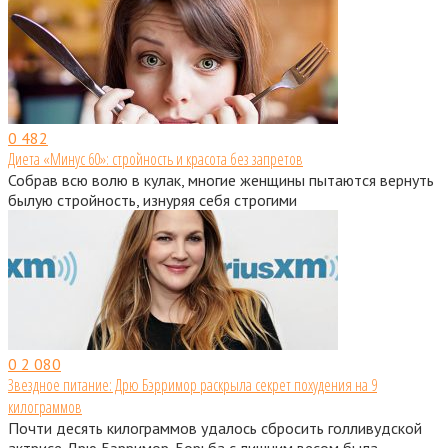
0
482
Диета «Минус 60»: стройность и красота без запретов
Собрав всю волю в кулак, многие женщины пытаются вернуть
былую стройность, изнуряя себя строгими
0
2 080
Звездное питание: Дрю Бэрримор раскрыла секрет похудения на 9
килограммов
Почти десять килограммов удалось сбросить голливудской
актрисе Дрю Бэрримор. Борьба с лишним весом была