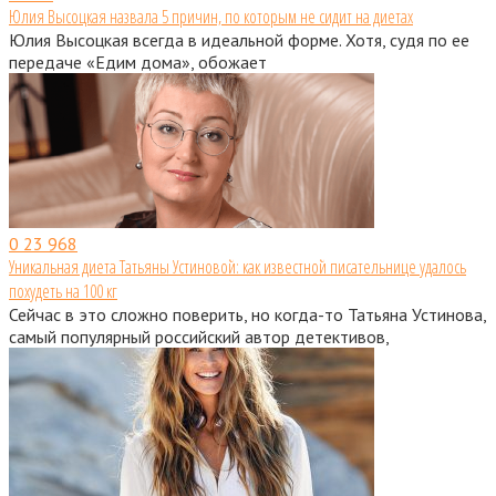
Юлия Высоцкая назвала 5 причин, по которым не сидит на диетах
Юлия Высоцкая всегда в идеальной форме. Хотя, судя по ее
передаче «Едим дома», обожает
0
23 968
Уникальная диета Татьяны Устиновой: как известной писательнице удалось
похудеть на 100 кг
Сейчас в это сложно поверить, но когда-то Татьяна Устинова,
самый популярный российский автор детективов,