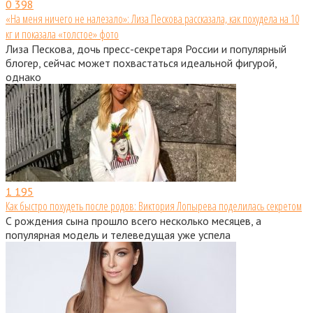
0
398
«На меня ничего не налезало»: Лиза Пескова рассказала, как похудела на 10
кг и показала «толстое» фото
Лиза Пескова, дочь пресс-секретаря России и популярный
блогер, сейчас может похвастаться идеальной фигурой,
однако
1
195
Как быстро похудеть после родов: Виктория Лопырева поделилась секретом
С рождения сына прошло всего несколько месяцев, а
популярная модель и телеведущая уже успела