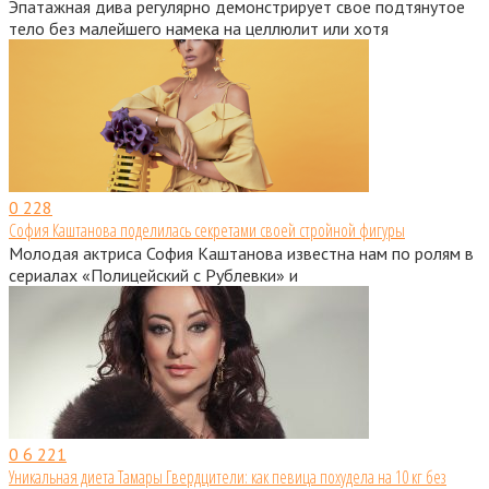
Эпатажная дива регулярно демонстрирует свое подтянутое
тело без малейшего намека на целлюлит или хотя
0
228
София Каштанова поделилась секретами своей стройной фигуры
Молодая актриса София Каштанова известна нам по ролям в
сериалах «Полицейский с Рублевки» и
0
6 221
Уникальная диета Тамары Гвердцители: как певица похудела на 10 кг без