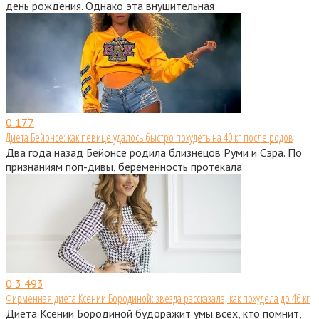
день рождения. Однако эта внушительная
0
177
Диета Бейонсе: как певице удалось быстро похудеть на 40 кг после родов
Два года назад Бейонсе родила близнецов Руми и Сэра. По
признаниям поп-дивы, беременность протекала
0
3 493
Фирменная диета Ксении Бородиной: звезда рассказала, как похудела до 46 кг
Диета Ксении Бородиной будоражит умы всех, кто помнит,