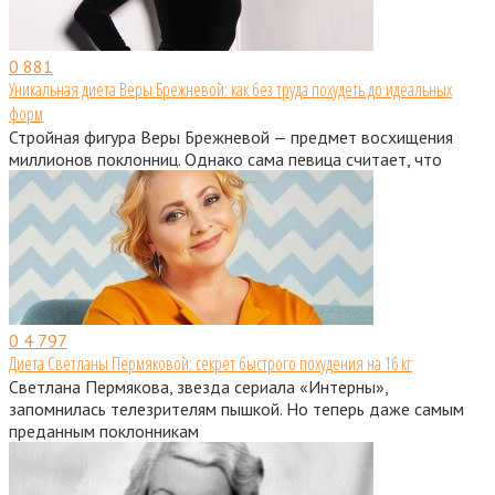
0
881
Уникальная диета Веры Брежневой: как без труда похудеть до идеальных
форм
Стройная фигура Веры Брежневой — предмет восхищения
миллионов поклонниц. Однако сама певица считает, что
0
4 797
Диета Светланы Пермяковой: секрет быстрого похудения на 16 кг
Светлана Пермякова, звезда сериала «Интерны»,
запомнилась телезрителям пышкой. Но теперь даже самым
преданным поклонникам