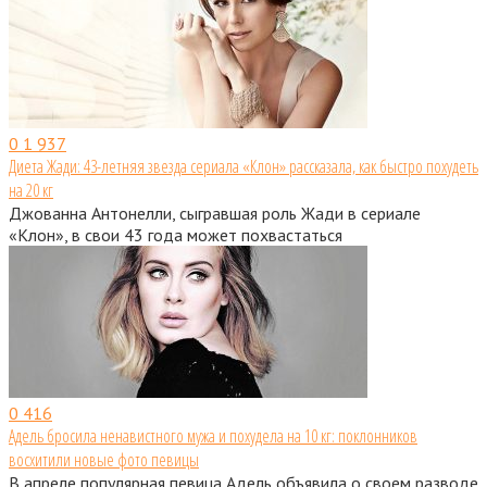
0
1 937
Диета Жади: 43-летняя звезда сериала «Клон» рассказала, как быстро похудеть
на 20 кг
Джованна Антонелли, сыгравшая роль Жади в сериале
«Клон», в свои 43 года может похвастаться
0
416
Адель бросила ненавистного мужа и похудела на 10 кг: поклонников
восхитили новые фото певицы
В апреле популярная певица Адель объявила о своем разводе