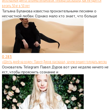
Безотказная диета Татьяны Булановой: певица рассказала, как ей удается
весить 50 кг в 50 лет
Татьяна Буланова известна пронзительными песнями о
несчастной любви. Однако мало кто знает, что больше
0
283
«Шесть дней на воде»: Павел Дуров рассказал, зачем решил голодать месяц
Основатель Telegram Павел Дуров вот уже неделю ничего не
ест, чтобы прояснить сознание и