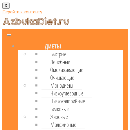
X
Перейти к контенту
ДИЕТЫ
Быстрые
Лечебные
Омолаживающие
Очищающие
Монодиеты
Низкоуглеводные
Низкокалорийные
Белковые
Жировые
Маложирные