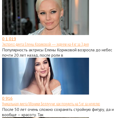
0
1 019
Экспресс-диета Елены Кориковой — худеем на 4 кг за 3 дня
Популярность актрисы Елены Кориковой возросла до небес
почти 20 лет назад, после роли в
0
916
Уникальная диета Моники Беллуччи: как похудеть на 5 кг за неделю
После 50 лет очень сложно сохранять стройную фигуру, да и
вообще — красоту. Так