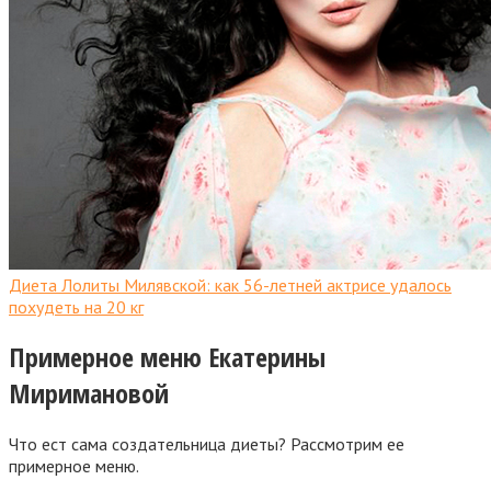
Диета Лолиты Милявской: как 56-летней актрисе удалось
похудеть на 20 кг
Примерное меню Екатерины
Миримановой
Что ест сама создательница диеты? Рассмотрим ее
примерное меню.