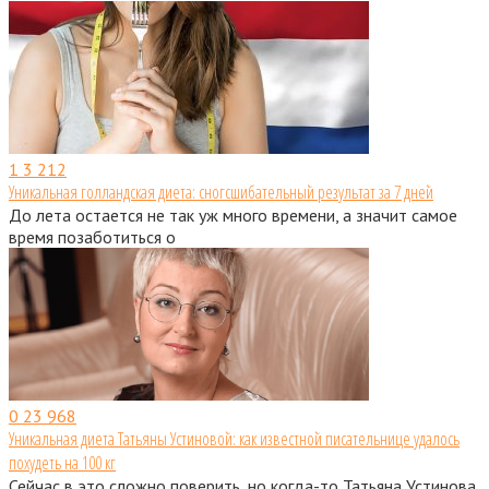
1
3 212
Уникальная голландская диета: сногсшибательный результат за 7 дней
До лета остается не так уж много времени, а значит самое
время позаботиться о
0
23 968
Уникальная диета Татьяны Устиновой: как известной писательнице удалось
похудеть на 100 кг
Сейчас в это сложно поверить, но когда-то Татьяна Устинова,