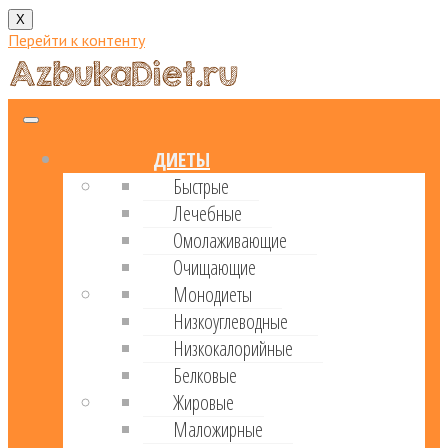
X
Перейти к контенту
ДИЕТЫ
Быстрые
Лечебные
Омолаживающие
Очищающие
Монодиеты
Низкоуглеводные
Низкокалорийные
Белковые
Жировые
Маложирные