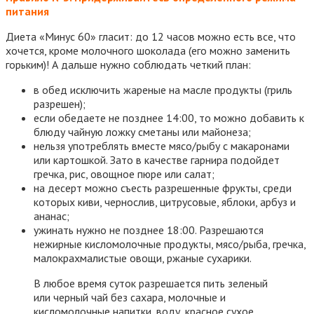
питания
Диета «Минус 60» гласит: до 12 часов можно есть все, что
хочется, кроме молочного шоколада (его можно заменить
горьким)! А дальше нужно соблюдать четкий план:
в обед исключить жареные на масле продукты (гриль
разрешен);
если обедаете не позднее 14:00, то можно добавить к
блюду чайную ложку сметаны или майонеза;
нельзя употреблять вместе мясо/рыбу с макаронами
или картошкой. Зато в качестве гарнира подойдет
гречка, рис, овощное пюре или салат;
на десерт можно съесть разрешенные фрукты, среди
которых киви, чернослив, цитрусовые, яблоки, арбуз и
ананас;
ужинать нужно не позднее 18:00. Разрешаются
нежирные кисломолочные продукты, мясо/рыба, гречка,
малокрахмалистые овощи, ржаные сухарики.
В любое время суток разрешается пить зеленый
или черный чай без сахара, молочные и
кисломолочные напитки, воду, красное сухое