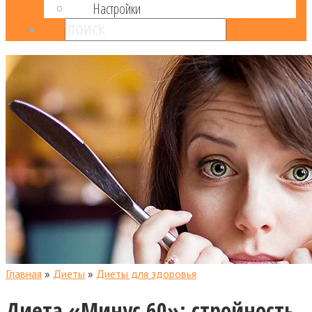
Настройки
Главная
»
Диеты
»
Диеты для здоровья
Диета «Минус 60»: стройность