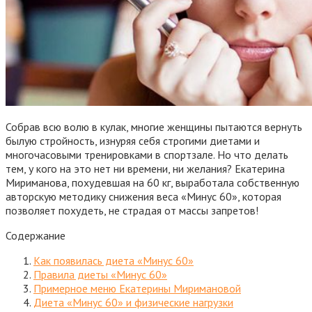
Собрав всю волю в кулак, многие женщины пытаются вернуть
былую стройность, изнуряя себя строгими диетами и
многочасовыми тренировками в спортзале. Но что делать
тем, у кого на это нет ни времени, ни желания? Екатерина
Мириманова, похудевшая на 60 кг, выработала собственную
авторскую методику снижения веса «Минус 60», которая
позволяет похудеть, не страдая от массы запретов!
Содержание
Как появилась диета «Минус 60»
Правила диеты «Минус 60»
Примерное меню Екатерины Миримановой
Диета «Минус 60» и физические нагрузки