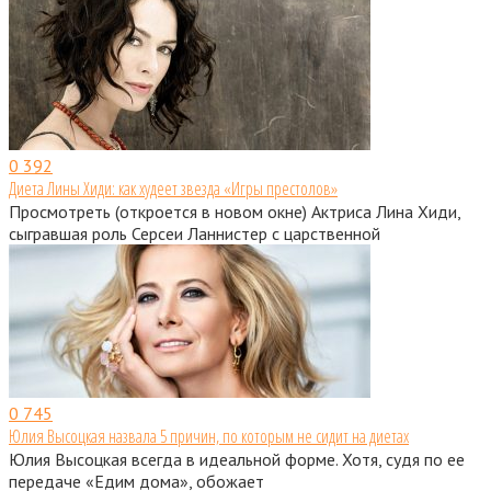
0
392
Диета Лины Хиди: как худеет звезда «Игры престолов»
Просмотреть (откроется в новом окне) Актриса Лина Хиди,
сыгравшая роль Серсеи Ланнистер с царственной
0
745
Юлия Высоцкая назвала 5 причин, по которым не сидит на диетах
Юлия Высоцкая всегда в идеальной форме. Хотя, судя по ее
передаче «Едим дома», обожает