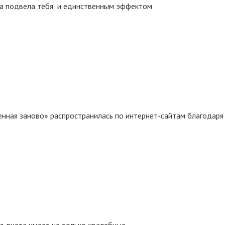
на подвела тебя и единственным эффектом
енная заново» распространилась по интернет-сайтам благодаря
ая диета имеет не только хвалебные