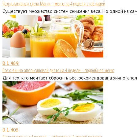
Результативная диета Магги – меню на 4 недели с таблицей
Существует множество систем снижения веса. Но одной из сам
0
1 489
Все о яично-апельсиновой диете на 4 недели – подробное меню
Для тех, кто мечтает сбросить вес, рекомендована яично-апел
0
1 405
Яичная диета на 4 недели – эффективный способ похудеть