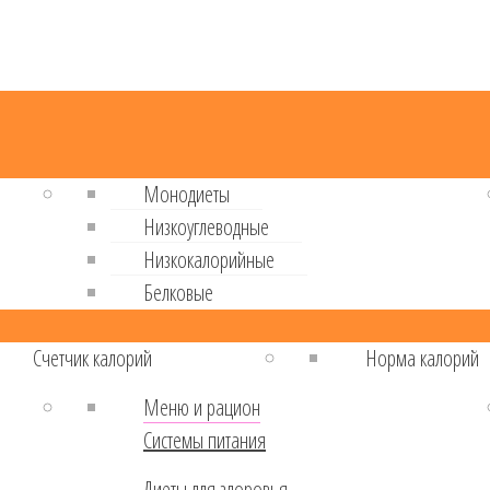
Монодиеты
Низкоуглеводные
Низкокалорийные
Белковые
Cчетчик калорий
Норма калорий
Меню и рацион
Системы питания
Диеты для здоровья