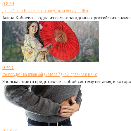
0
870
Диета Алины Кабаевой: как похудеть за месяц на 10 кг
Алина Кабаева — одна из самых загадочных российских знаме
0
411
Как похудеть на японской диете за 7 дней: правила и меню
Японская диета представляет собой систему питания, в кото
0
2 916