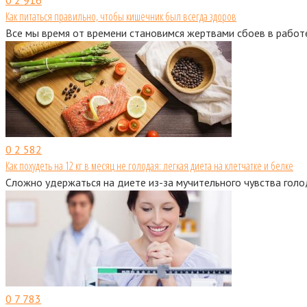
Как питаться правильно, чтобы кишечник был всегда здоров
Все мы время от времени становимся жертвами сбоев в работе
0
2 582
Как похудеть на 12 кг в месяц не голодая: легкая диета на клетчатке и белке
Сложно удержаться на диете из-за мучительного чувства голо
0
7 783