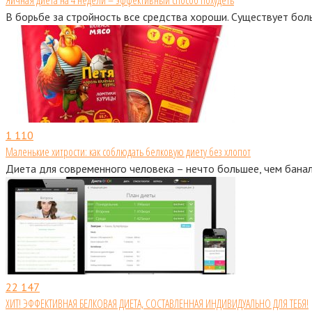
В борьбе за стройность все средства хороши. Существует бол
1
110
Маленькие хитрости: как соблюдать белковую диету без хлопот
Диетa для современного человека – нечто большее, чем банал
22
147
ХИТ! ЭФФЕКТИВНАЯ БЕЛКОВАЯ ДИЕТА, СОСТАВЛЕННАЯ ИНДИВИДУАЛЬНО ДЛЯ ТЕБЯ!