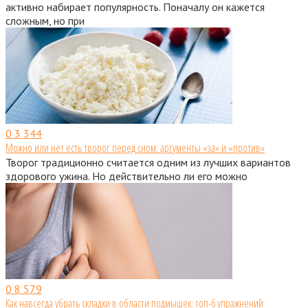
активно набирает популярность. Поначалу он кажется
сложным, но при
0
3 344
Можно или нет есть творог перед сном: аргументы «за» и «против»
Творог традиционно считается одним из лучших вариантов
здорового ужина. Но действительно ли его можно
0
8 579
Как навсегда убрать складки в области подмышек: топ-6 упражнений