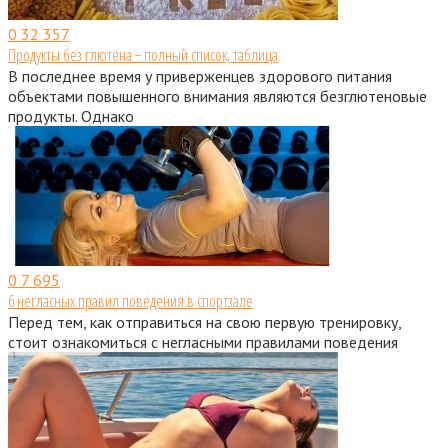
0
32 357
Продукты без глютена − полный список, таблица
В последнее время у приверженцев здорового питания
объектами повышенного внимания являются безглютеновые
продукты. Однако
0
7 695
6 негласных правил поведения в спортзале
Перед тем, как отправиться на свою первую тренировку,
стоит ознакомиться с негласными правилами поведения