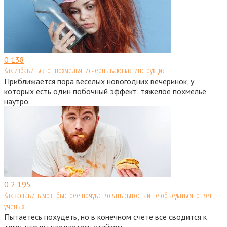
0
138
Как избавиться от похмелья: исчерпывающая инструкция
Приближается пора веселых новогодних вечеринок, у
которых есть один побочный эффект: тяжелое похмелье
наутро.
0
2 195
Как заставить мозг быстрее почувствовать сытость и не объедаться: ответ
ученых
Пытаетесь похудеть, но в конечном счете все сводится к
тому, что вы наедаетесь «тайком