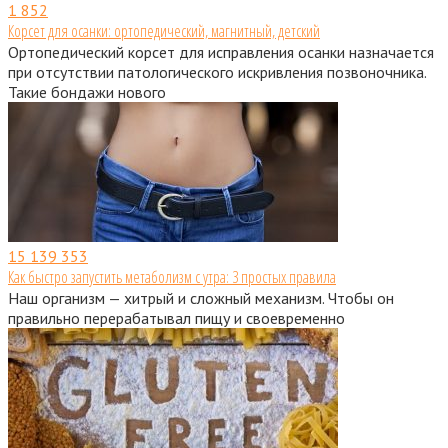
1
852
Корсет для осанки: ортопедический, магнитный, детский
Ортопедический корсет для исправления осанки назначается
при отсутствии патологического искривления позвоночника.
Такие бондажи нового
15
139 353
Как быстро запустить метаболизм с утра: 3 простых правила
Наш организм — хитрый и сложный механизм. Чтобы он
правильно перерабатывал пищу и своевременно