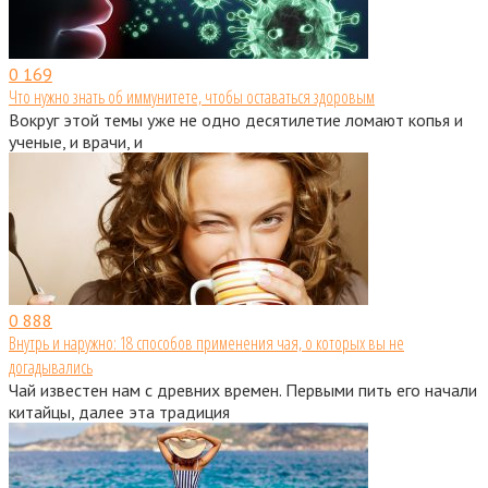
0
169
Что нужно знать об иммунитете, чтобы оставаться здоровым
Вокруг этой темы уже не одно десятилетие ломают копья и
ученые, и врачи, и
0
888
Внутрь и наружно: 18 способов применения чая, о которых вы не
догадывались
Чай известен нам с древних времен. Первыми пить его начали
китайцы, далее эта традиция