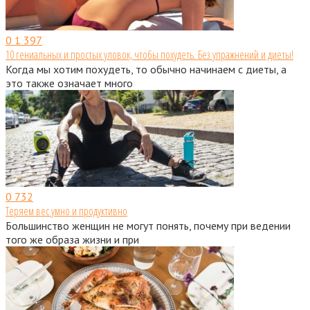
0
1 397
10 гениальных и простых уловок, чтобы похудеть. Без упражнений и диеты!
Когда мы хотим похудеть, то обычно начинаем с диеты, а
это также означает много
0
732
Теряем вес умно и продуктивно
Большинство женщин не могут понять, почему при ведении
того же образа жизни и при