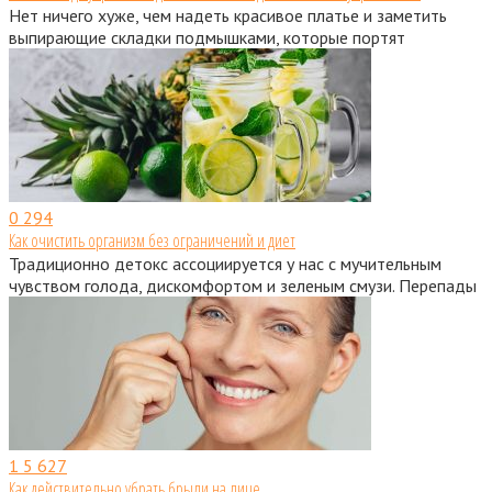
Нет ничего хуже, чем надеть красивое платье и заметить
выпирающие складки подмышками, которые портят
0
294
Как очистить организм без ограничений и диет
Традиционно детокс ассоциируется у нас с мучительным
чувством голода, дискомфортом и зеленым смузи. Перепады
1
5 627
Как действительно убрать брыли на лице