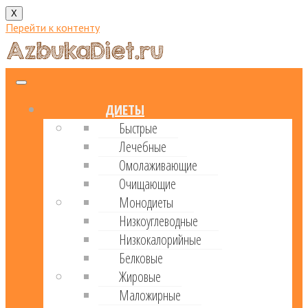
X
Перейти к контенту
ДИЕТЫ
Быстрые
Лечебные
Омолаживающие
Очищающие
Монодиеты
Низкоуглеводные
Низкокалорийные
Белковые
Жировые
Маложирные