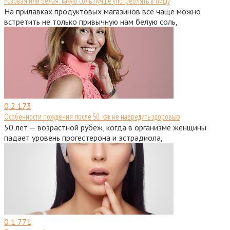
Розовая или белая: какую соль лучше употреблять в пищу
На прилавках продуктовых магазинов все чаще можно
встретить не только привычную нам белую соль,
0
2 173
Особенности похудения после 50: как не навредить здоровью
50 лет — возрастной рубеж, когда в организме женщины
падает уровень прогестерона и эстрадиола,
0
1 771