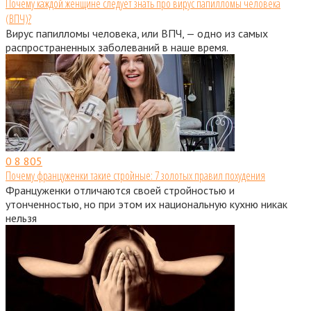
Почему каждой женщине следует знать про вирус папилломы человека
(ВПЧ)?
Вирус папилломы человека, или ВПЧ, — одно из самых
распространенных заболеваний в наше время.
0
8 805
Почему француженки такие стройные: 7 золотых правил похудения
Француженки отличаются своей стройностью и
утонченностью, но при этом их национальную кухню никак
нельзя