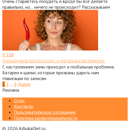
Очень стараетесь похудеть и вроде бы все делаете
правильно, но… ничего не происходит? Рассказываем
0
118
Перцовая маска для роста волос: в чем польза и как применять
С наступлением зимы приходит и глобальная проблема.
Батареи и шапки, которые призваны дарить нам
Навигация по записям
1
2
…
9
Далее
Реклама
О нас
Контакты
Пользовательское соглашение
Политика конфиденциальности
© 2026 AzbukaDiet.ru