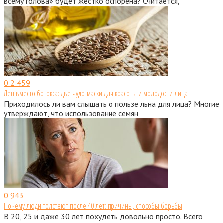
всему голова» будет жестко оспорена? Считается,
0
2 459
Лен вместо ботокса: две чудо-маски для красоты и молодости лица
Приходилось ли вам слышать о пользе льна для лица? Многие
утверждают, что использование семян
0
943
Почему люди толстеют после 40 лет: причины, способы борьбы
В 20, 25 и даже 30 лет похудеть довольно просто. Всего