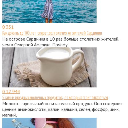
0
351
Как дожить до 100 лет: секрет долголетия от жителей Сардинии
На острове Сардиния в 10 раз больше столетних жителей,
чем в Северной Америке. Почему
0
12 944
5 самых вредных молочных продуктов, от которых стоит отказаться
Молоко— чрезвычайно питательный продукт. Оно содержит
ценные аминокислоты, калий, кальций, селен, фосфор, цинк,
магний,