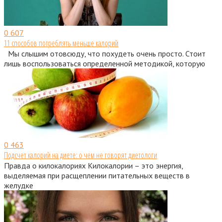
0
607
11 способов потреблять меньше калорий
Мы слышим отовсюду, что похудеть очень просто. Стоит
лишь воспользоваться определенной методикой, которую
0
463
Подсчет калорий на диете: о чем не говорят диетологи
Правда о килокалориях Килокалории – это энергия,
выделяемая при расщеплении питательных веществ в
желудке