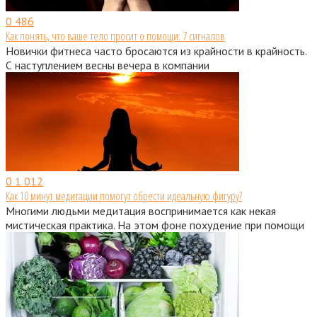
0
486
Как понять, что ваше тело просит о помощи: 7 сигналов
Новички фитнеса часто бросаются из крайности в крайность.
С наступлением весны вечера в компании
0
1 012
Как 10 минут медитации помогут обрести идеальную фигуру?
Многими людьми медитация воспринимается как некая
мистическая практика. На этом фоне похудение при помощи