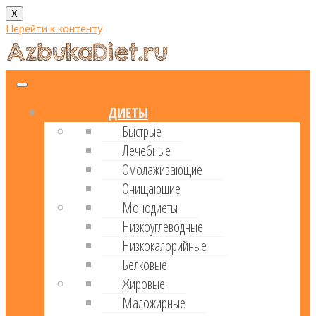
X
Перейти к контенту
ДИЕТЫ
Быстрые
Лечебные
Омолаживающие
Очищающие
Монодиеты
Низкоуглеводные
Низкокалорийные
Белковые
Жировые
Маложирные