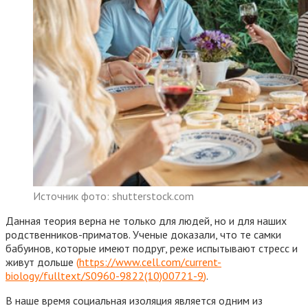
Источник фото: shutterstock.com
Данная теория верна не только для людей, но и для наших
родственников-приматов. Ученые доказали, что те самки
бабуинов, которые имеют подруг, реже испытывают стресс и
живут дольше
(
https://www.cell.com/current-
biology/fulltext/S0960-9822(10)00721-9
)
.
В наше время социальная изоляция является одним из