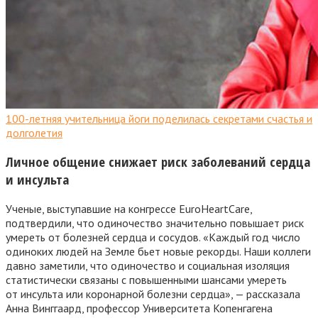
100-летняя учительница йоги поделилась секретами счастья и
долголетия
Личное общение снижает риск заболеваний сердца
и инсульта
Ученые, выступавшие на конгрессе EuroHeartCare,
подтвердили, что одиночество значительно повышает риск
умереть от болезней сердца и сосудов. «Каждый год число
одиноких людей на Земле бьет новые рекорды. Наши коллеги
давно заметили, что одиночество и социальная изоляция
статистически связаны с повышенными шансами умереть
от инсульта или коронарной болезни сердца», — рассказала
Анна Винггаард, профессор Университета Копенгагена