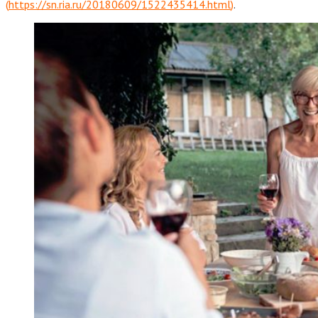
(
https://sn.ria.ru/20180609/1522435414.html
)
.