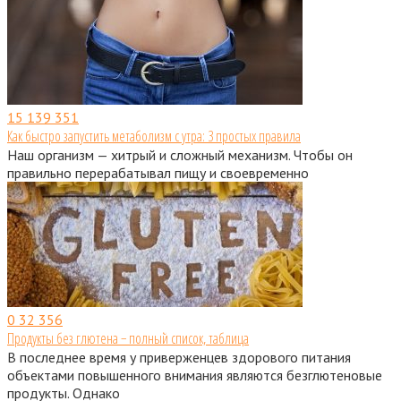
15
139 351
Как быстро запустить метаболизм с утра: 3 простых правила
Наш организм — хитрый и сложный механизм. Чтобы он
правильно перерабатывал пищу и своевременно
0
32 356
Продукты без глютена − полный список, таблица
В последнее время у приверженцев здорового питания
объектами повышенного внимания являются безглютеновые
продукты. Однако