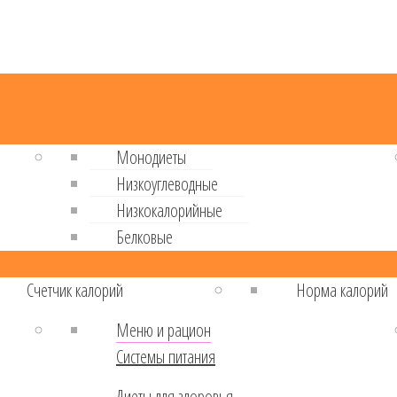
Монодиеты
Низкоуглеводные
Низкокалорийные
Белковые
Cчетчик калорий
Норма калорий
Меню и рацион
Системы питания
Диеты для здоровья