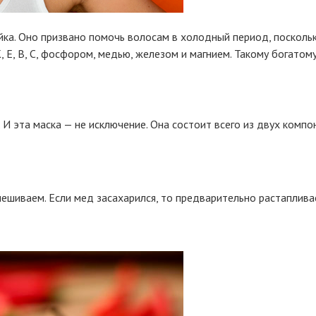
йка. Оно призвано помочь волосам в холодный период, посколь
 К, Е, В, С, фосфором, медью, железом и магнием. Такому бога
 И эта маска — не исключение. Она состоит всего из двух компо
шиваем. Если мед засахарился, то предварительно растапливае