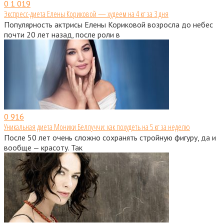
0
1 019
Экспресс-диета Елены Кориковой — худеем на 4 кг за 3 дня
Популярность актрисы Елены Кориковой возросла до небес
почти 20 лет назад, после роли в
0
916
Уникальная диета Моники Беллуччи: как похудеть на 5 кг за неделю
После 50 лет очень сложно сохранять стройную фигуру, да и
вообще — красоту. Так