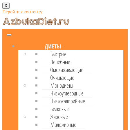
X
Перейти к контенту
ДИЕТЫ
Быстрые
Лечебные
Омолаживающие
Очищающие
Монодиеты
Низкоуглеводные
Низкокалорийные
Белковые
Жировые
Маложирные