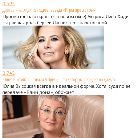
0
392
Диета Лины Хиди: как худеет звезда «Игры престолов»
Просмотреть (откроется в новом окне) Актриса Лина Хиди,
сыгравшая роль Серсеи Ланнистер с царственной
0
745
Юлия Высоцкая назвала 5 причин, по которым не сидит на диетах
Юлия Высоцкая всегда в идеальной форме. Хотя, судя по ее
передаче «Едим дома», обожает