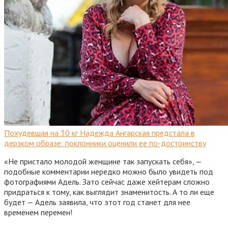
Похудевшая на 30 кг Надежда Ангарская предстала в
дерзком образе: поклонники оценили ее по-достоинству
«Не пристало молодой женщине так запускать себя», —
подобные комментарии нередко можно было увидеть под
фотографиями Адель. Зато сейчас даже хейтерам сложно
придраться к тому, как выглядит знаменитость. А то ли еще
будет — Адель заявила, что этот год станет для нее
временем перемен!