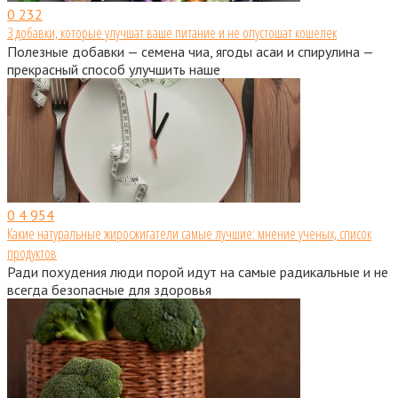
0
232
3 добавки, которые улучшат ваше питание и не опустошат кошелек
Полезные добавки — семена чиа, ягоды асаи и спирулина —
прекрасный способ улучшить наше
0
4 954
Какие натуральные жиросжигатели самые лучшие: мнение ученых, список
продуктов
Ради похудения люди порой идут на самые радикальные и не
всегда безопасные для здоровья