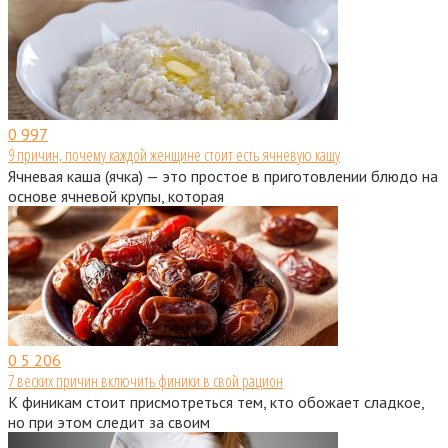
0
997
9 причин, почему каждой женщине стоит есть ячневую кашу
Ячневая каша (ячка) — это простое в приготовлении блюдо на
основе ячневой крупы, которая
0
5 206
7 веских причин включить финики в свой рацион
К финикам стоит присмотреться тем, кто обожает сладкое,
но при этом следит за своим