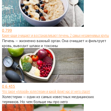
0
799
Какие каши очищают и восстанавливают печень: 2 самых незаменимых крупы
Печень — жизненно важный орган. Она очищает и фильтрует
кровь, выводит шлаки и токсины
0
6 435
Что такое «плохой» холестерин и какой фрукт нас от него спасет
Холестерин — один из самых известных медицинских
терминов. Но чем больше мы про него