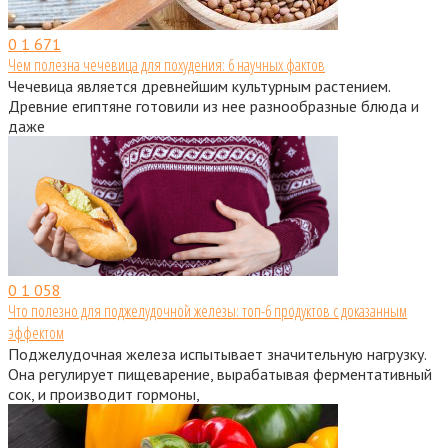
0
1 671
Чем полезна чечевица для похудения: 6 научных фактов
Чечевица является древнейшим культурным растением.
Древние египтяне готовили из нее разнообразные блюда и
даже
0
1 058
Что полезно для поджелудочной железы: топ-6 продуктов с доказанным
эффектом
Поджелудочная железа испытывает значительную нагрузку.
Она регулирует пищеварение, вырабатывая ферментативный
сок, и производит гормоны,