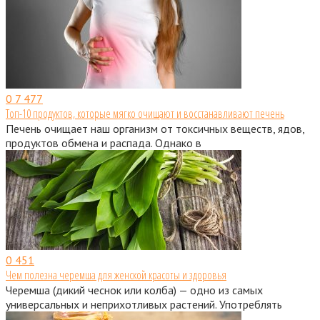
0
7 477
Топ-10 продуктов, которые мягко очищают и восстанавливают печень
Печень очищает наш организм от токсичных веществ, ядов,
продуктов обмена и распада. Однако в
0
451
Чем полезна черемша для женской красоты и здоровья
Черемша (дикий чеснок или колба) — одно из самых
универсальных и неприхотливых растений. Употреблять