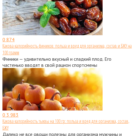
0
874
Какова калорийность фиников: польза и вред для организма, состав и БЖУ на
100 грамм
Финики — удивительно вкусный и сладкий плод. Его
частенько вводят в свой рацион спортсмены
0
3 983
Какова калорийность тыквы на 100 гр: польза и вред для организма, состав,
БЖУ
Далеко не все овощи полезны для организма мужчины и