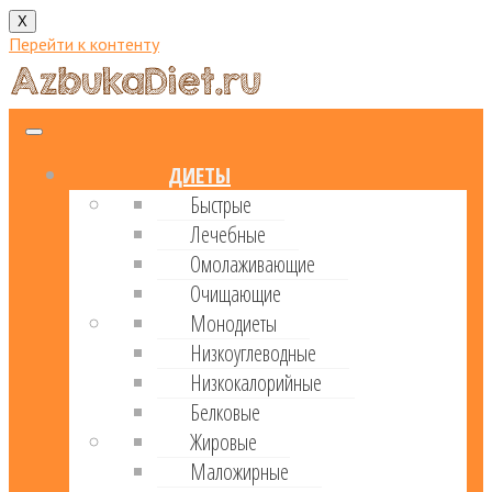
X
Перейти к контенту
ДИЕТЫ
Быстрые
Лечебные
Омолаживающие
Очищающие
Монодиеты
Низкоуглеводные
Низкокалорийные
Белковые
Жировые
Маложирные