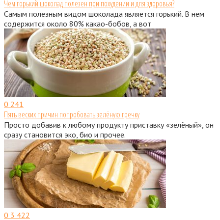
Чем горький шоколад полезен при похудении и для здоровья?
Самым полезным видом шоколада является горький. В нем
содержится около 80% какао-бобов, а вот
0
241
Пять веских причин попробовать зелёную гречку
Просто добавив к любому продукту приставку «зелёный», он
сразу становится эко, био и прочее.
0
3 422