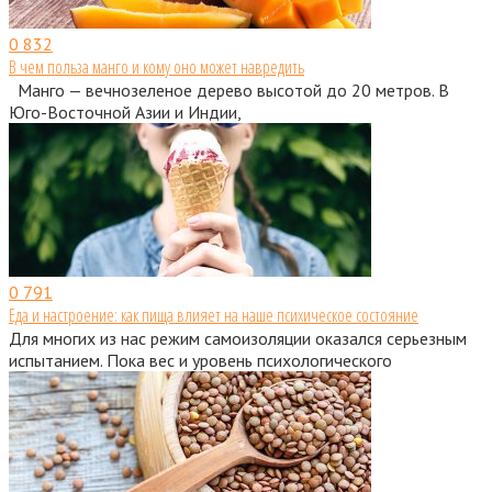
0
832
В чем польза манго и кому оно может навредить
Манго — вечнозеленое дерево высотой до 20 метров. В
Юго-Восточной Азии и Индии,
0
791
Еда и настроение: как пища влияет на наше психическое состояние
Для многих из нас режим самоизоляции оказался серьезным
испытанием. Пока вес и уровень психологического