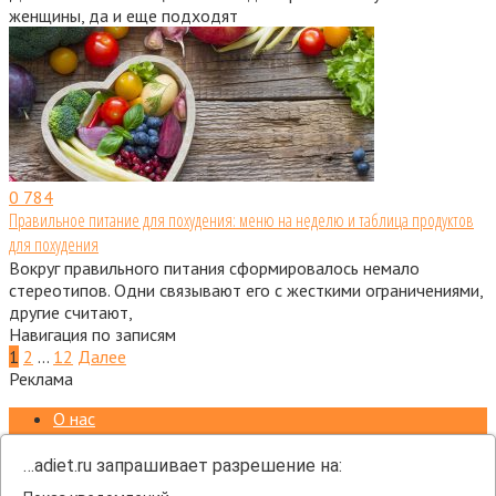
женщины, да и еще подходят
0
784
Правильное питание для похудения: меню на неделю и таблица продуктов
для похудения
Вокруг правильного питания сформировалось немало
стереотипов. Одни связывают его с жесткими ограничениями,
другие считают,
Навигация по записям
1
2
…
12
Далее
Реклама
О нас
Контакты
Пользовательское соглашение
…adiet.ru запрашивает разрешение на:
Политика конфиденциальности