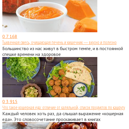
0
7 168
Тыквенная смесь, очищающая печень и кишечник — вкусно и полезно
Большинство из нас живут в быстром темпе, и в постоянной
спешке времени на здоровое
0
3 915
Что такое кошерная еда: отличие от халяльной, список продуктов по кашруту
Каждый человек хоть раз, да слышал выражение «кошерная
еда». Это словосочетание проскакивает в книгах