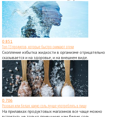
0
851
Топ-13 продуктов, которые быстро снимают отеки
Скопление избытка жидкости в организме отрицательно
сказывается и на здоровье, и на внешнем виде.
0
706
Розовая или белая: какую соль лучше употреблять в пищу
На прилавках продуктовых магазинов все чаще можно
встретить не только привычную нам белую соль,