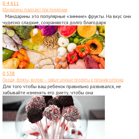
0
4 611
Мандарины помогают при похудении
Мандарины это популярные «зимние» фрукты. На вкус они
чудесно сладкие, сохраняются долго благодаря
0
538
Овощи, фрукты, молоко – самые ценные продукты в питании ребенка
Для того чтобы ваш ребенок правильно развивался, не
забывайте изменять его диету, чтобы она