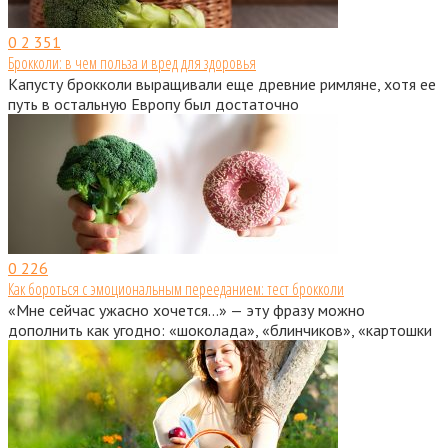
0
2 351
Брокколи: в чем польза и вред для здоровья
Капусту брокколи выращивали еще древние римляне, хотя ее
путь в остальную Европу был достаточно
0
226
Как бороться с эмоциональным перееданием: тест брокколи
«Мне сейчас ужасно хочется…» — эту фразу можно
дополнить как угодно: «шоколада», «блинчиков», «картошки