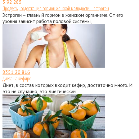
5
92 285
Продукты, содержащие гормон женской молодости – эстроген
Эстроген – главный гормон в женском организме. От его
уровня зависит работа половой системы,
8351
20 816
Диета на кефире
Диет, в состав которых входит кефир, достаточно много. И
это не случайно, это диетический