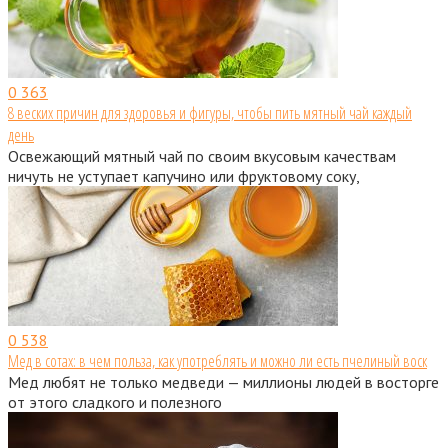
0
363
8 веских причин для здоровья и фигуры, чтобы пить мятный чай каждый
день
Освежающий мятный чай по своим вкусовым качествам
ничуть не уступает капучино или фруктовому соку,
0
538
Мед в сотах: в чем польза, как употреблять и можно ли есть пчелиный воск
Мед любят не только медведи — миллионы людей в восторге
от этого сладкого и полезного