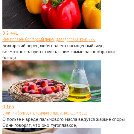
0
2 441
Чем полезен болгарский перец для здоровья женщины
Болгарский перец любят за его насыщенный вкус,
возможность приготовить с ним самые разнообразные
блюда:
0
163
Стоит ли бояться пальмового масла: польза и вред
О пользе и вреде пальмового масла ведутся жаркие споры.
Одни говорят, что оно тугоплавкое,