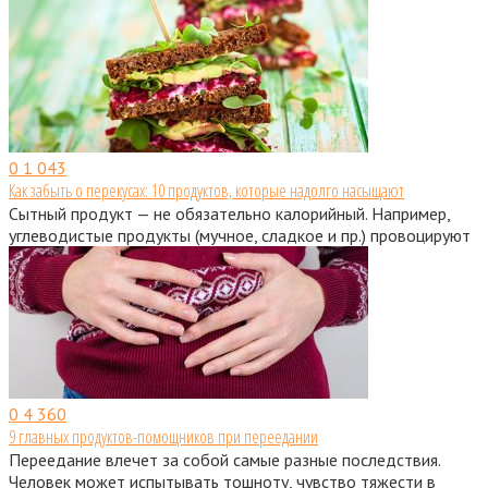
0
1 043
Как забыть о перекусах: 10 продуктов, которые надолго насыщают
Сытный продукт — не обязательно калорийный. Например,
углеводистые продукты (мучное, сладкое и пр.) провоцируют
0
4 360
9 главных продуктов-помощников при переедании
Переедание влечет за собой самые разные последствия.
Человек может испытывать тошноту, чувство тяжести в