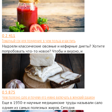
0
2 411
Томатный сок для похудения: в чем польза и как пить
Надоели классические овсяные и кефирные диеты? Хотите
попробовать что-то новое? Чтобы и вкусно, и
0
5 875
Чем полезно сало и почему его нужно включать в женский рацион
Еще в 1930-е научные медицинские труды называли сало
одним из самых полезных жиров. Сегодня