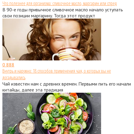
Что полезнее для организма: сливочное масло, маргарин или спред
В 90-е годы привычное сливочное масло начало уступать
свои позиции маргарину. Тогда этот продукт
0
888
Внутрь и наружно: 18 способов применения чая, о которых вы не
догадывались
Чай известен нам с древних времен. Первыми пить его начали
китайцы, далее эта традиция