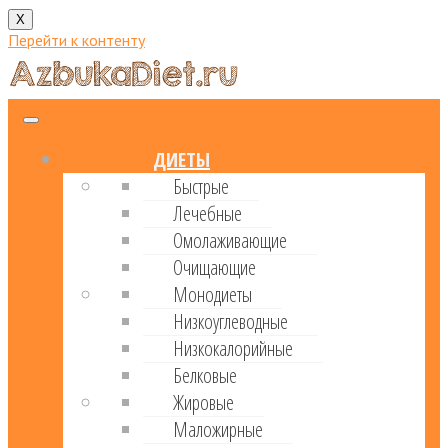
X
Перейти к контенту
ДИЕТЫ
Быстрые
Лечебные
Омолаживающие
Очищающие
Монодиеты
Низкоуглеводные
Низкокалорийные
Белковые
Жировые
Маложирные