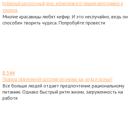
Кефирный разгрузочный день: избавляемся от лишних килограммов и
токсинов
Многие красавицы любят кефир. И это неслучайно, ведь он
способен творить чудеса. Попробуйте провести
0
344
Правила эффективной разгрузки организма: как, когда и сколько?
Все больше людей отдает предпочтение рациональному
питанию. Однако быстрый ритм жизни, загруженность на
работе