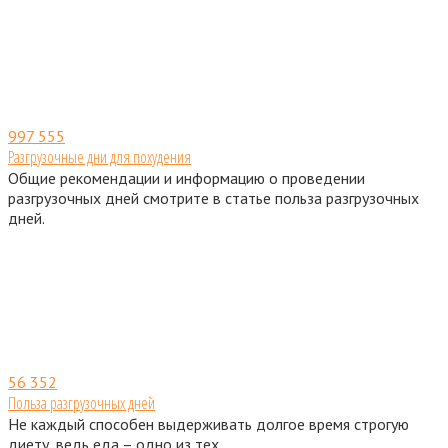
997
555
Разгрузочные дни для похудения
Общие рекомендации и информацию о проведении
разгрузочных дней смотрите в статье польза разгрузочных
дней.
56
352
Польза разгрузочных дней
Не каждый способен выдерживать долгое время строгую
диету, ведь еда – одно из тех