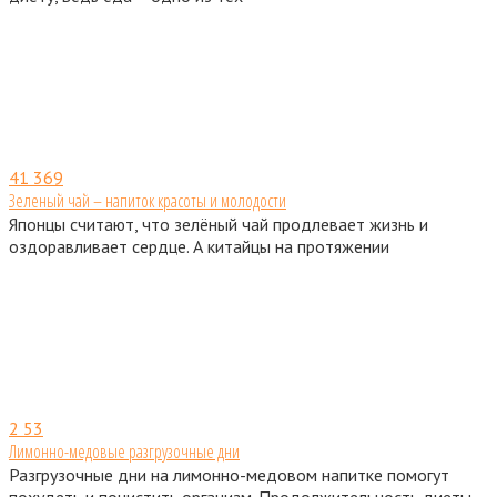
41
369
Зеленый чай – напиток красоты и молодости
Японцы считают, что зелёный чай продлевает жизнь и
оздоравливает сердце. А китайцы на протяжении
2
53
Лимонно-медовые разгрузочные дни
Разгрузочные дни на лимонно-медовом напитке помогут
похудеть и почистить организм. Продолжительность диеты –