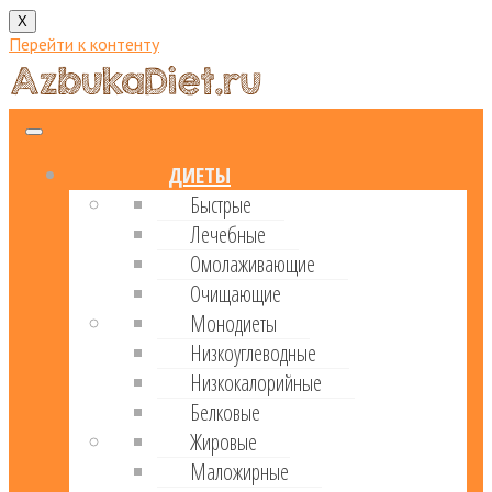
X
Перейти к контенту
ДИЕТЫ
Быстрые
Лечебные
Омолаживающие
Очищающие
Монодиеты
Низкоуглеводные
Низкокалорийные
Белковые
Жировые
Маложирные