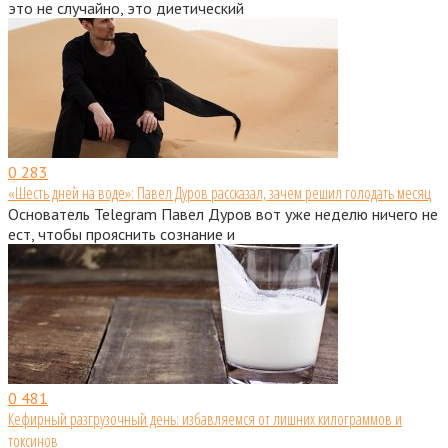
это не случайно, это диетический
0
283
«Шесть дней на воде»: Павел Дуров рассказал, зачем решил голодать месяц
Основатель Telegram Павел Дуров вот уже неделю ничего не
ест, чтобы прояснить сознание и
0
481
Кефирный разгрузочный день: избавляемся от лишних килограммов и
токсинов