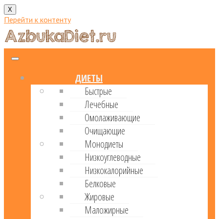
X
Перейти к контенту
ДИЕТЫ
Быстрые
Лечебные
Омолаживающие
Очищающие
Монодиеты
Низкоуглеводные
Низкокалорийные
Белковые
Жировые
Маложирные