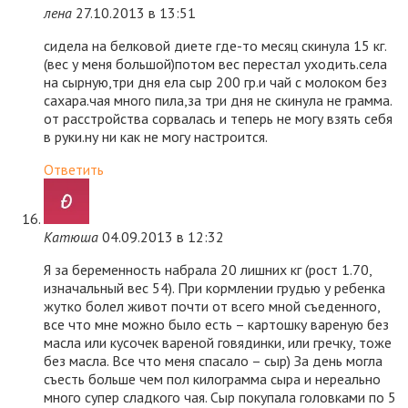
лена
27.10.2013 в 13:51
сидела на белковой диете где-то месяц скинула 15 кг.
(вес у меня большой)потом вес перестал уходить.села
на сырную,три дня ела сыр 200 гр.и чай с молоком без
сахара.чая много пила,за три дня не скинула не грамма.
от расстройства сорвалась и теперь не могу взять себя
в руки.ну ни как не могу настроится.
Ответить
Катюша
04.09.2013 в 12:32
Я за беременность набрала 20 лишних кг (рост 1.70,
изначальный вес 54). При кормлении грудью у ребенка
жутко болел живот почти от всего мной съеденного,
все что мне можно было есть – картошку вареную без
масла или кусочек вареной говядинки, или гречку, тоже
без масла. Все что меня спасало – сыр) За день могла
съесть больше чем пол килограмма сыра и нереально
много супер сладкого чая. Сыр покупала головками по 5