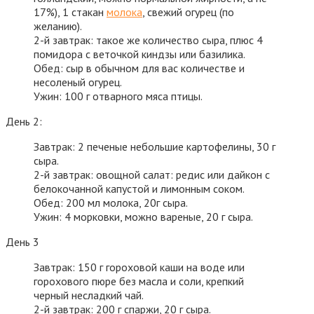
17%), 1 стакан
молока
, свежий огурец (по
желанию).
2-й завтрак: такое же количество сыра, плюс 4
помидора с веточкой киндзы или базилика.
Обед: сыр в обычном для вас количестве и
несоленый огурец.
Ужин: 100 г отварного мяса птицы.
День 2:
Завтрак: 2 печеные небольшие картофелины, 30 г
сыра.
2-й завтрак: овощной салат: редис или дайкон с
белокочанной капустой и лимонным соком.
Обед: 200 мл молока, 20г сыра.
Ужин: 4 морковки, можно вареные, 20 г сыра.
День 3
Завтрак: 150 г гороховой каши на воде или
горохового пюре без масла и соли, крепкий
черный несладкий чай.
2-й завтрак: 200 г спаржи, 20 г сыра.