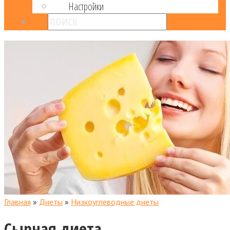
Настройки
Главная
»
Диеты
»
Низкоуглеводные диеты
Сырная диета