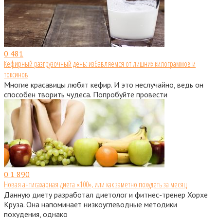
0
481
Кефирный разгрузочный день: избавляемся от лишних килограммов и
токсинов
Многие красавицы любят кефир. И это неслучайно, ведь он
способен творить чудеса. Попробуйте провести
0
1 890
Новая антисахарная диета «100», или как заметно похудеть за месяц
Данную диету разработал диетолог и фитнес-тренер Хорхе
Круза. Она напоминает низкоуглеводные методики
похудения, однако