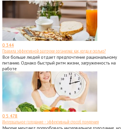
0
344
Правила эффективной разгрузки организма: как, когда и сколько?
Все больше людей отдает предпочтение рациональному
питанию. Однако быстрый ритм жизни, загруженность на
работе
0
5 478
Интервальное голодание − эффективный способ похудения
Многие мечтают попробовать интервальное голодание, но