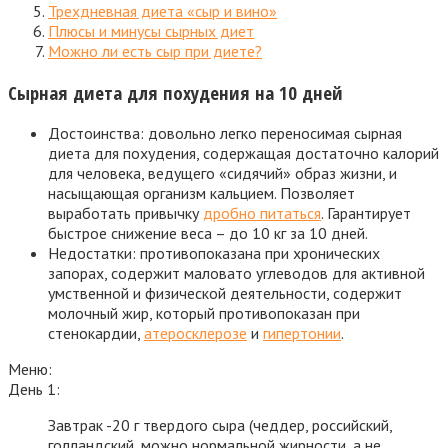
Трехдневная диета «сыр и вино»
Плюсы и минусы сырных диет
Можно ли есть сыр при диете?
Сырная диета для похудения на 10 дней
Достоинства: довольно легко переносимая сырная
диета для похудения, содержащая достаточно калорий
для человека, ведущего «сидячий» образ жизни, и
насыщающая организм кальцием. Позволяет
выработать привычку
дробно питаться
. Гарантирует
быстрое снижение веса – до 10 кг за 10 дней.
Недостатки: противопоказана при хронических
запорах, содержит маловато углеводов для активной
умственной и физической деятельности, содержит
молочный жир, который противопоказан при
стенокардии,
атеросклерозе
и
гипертонии
.
Меню:
День 1:
Завтрак -20 г твердого сыра (чеддер, российский,
голландский, можно нормальной жирности, а не