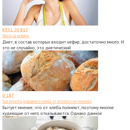
8351
20 817
Диета на кефире
Диет, в состав которых входит кефир, достаточно много. И
это не случайно, это диетический
0
187
Три рецепта домашнего хлеба, от которого не полнеют
Бытует мнение, что от хлеба полнеют, поэтому многие
худеющие от него отказываются. Однако данное