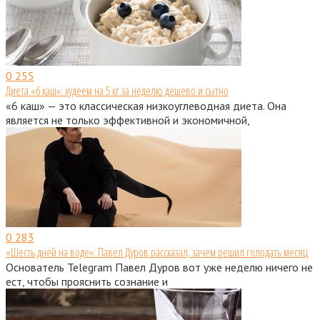
0
255
Диета «6 каш»: худеем на 5 кг за неделю дешево и сытно
«6 каш» — это классическая низкоуглеводная диета. Она
является не только эффективной и экономичной,
0
283
«Шесть дней на воде»: Павел Дуров рассказал, зачем решил голодать месяц
Основатель Telegram Павел Дуров вот уже неделю ничего не
ест, чтобы прояснить сознание и