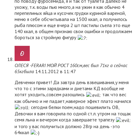
по поводу фуросемида, я и так от туалета далеко не
ухожу, т.к. воды пью много,а на ужин я как обычно 4
перепелиных яйца и кусочек грудки куриной вареной,
меню я себе обсчитывала на 1500 ккал, а получилось
рыба плюсом и еще вчера 2 шт пастилы съела это еще
140 ккал, в общем признаю свои ошибки и продолжаем
бороться за стройную фигуру
ОЛЕСЯ -FERARI МОЙ РОСТ 160см,вес был 71кг а сейчас
65кгбыла
14.11.2012 в 11:47
Девченки привет! Да завтра день взвешивания,у меня
что то с этими зарядками и диетами КД вообще не
хотят уходить,совсем разошлись
так что вес
как обычно и не падает,наверное эфект плато начился
сегодня белки поем,надо пошевилить ОВ,
Девочки я вам говорила по одной ст.л. утром на тощак
семя льна и вечером когда завершаете трапезу
и того у вас получиться должно 28гр на день -это
64ккал