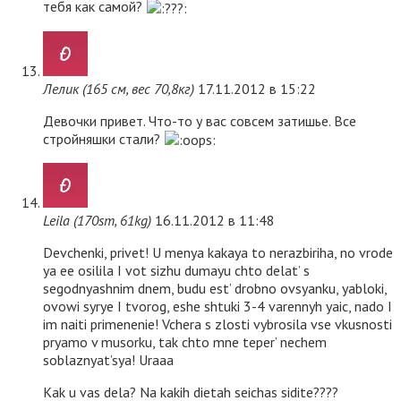
тебя как самой?
Лелик (165 см, вес 70,8кг)
17.11.2012 в 15:22
Девочки привет. Что-то у вас совсем затишье. Все
стройняшки стали?
Leila (170sm, 61kg)
16.11.2012 в 11:48
Devchenki, privet! U menya kakaya to nerazbiriha, no vrode
ya ee osilila I vot sizhu dumayu chto delat’ s
segodnyashnim dnem, budu est’ drobno ovsyanku, yabloki,
ovowi syrye I tvorog, eshe shtuki 3-4 varennyh yaic, nado I
im naiti primenenie! Vchera s zlosti vybrosila vse vkusnosti
pryamo v musorku, tak chto mne teper’ nechem
soblaznyat’sya! Uraaa
Kak u vas dela? Na kakih dietah seichas sidite????