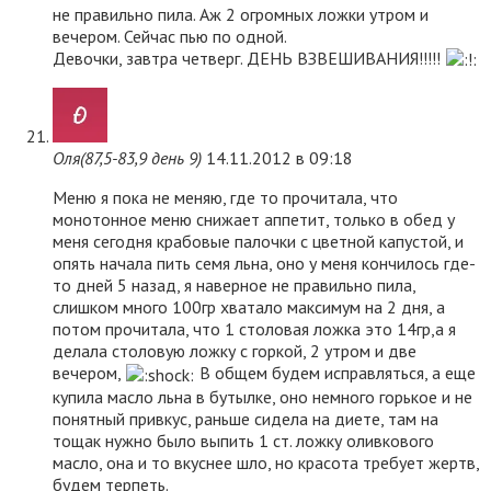
не правильно пила. Аж 2 огромных ложки утром и
вечером. Сейчас пью по одной.
Девочки, завтра четверг. ДЕНЬ ВЗВЕШИВАНИЯ!!!!!
Оля(87,5-83,9 день 9)
14.11.2012 в 09:18
Меню я пока не меняю, где то прочитала, что
монотонное меню снижает аппетит, только в обед у
меня сегодня крабовые палочки с цветной капустой, и
опять начала пить семя льна, оно у меня кончилось где-
то дней 5 назад, я наверное не правильно пила,
слишком много 100гр хватало максимум на 2 дня, а
потом прочитала, что 1 столовая ложка это 14гр,а я
делала столовую ложку с горкой, 2 утром и две
вечером,
В общем будем исправляться, а еще
купила масло льна в бутылке, оно немного горькое и не
понятный привкус, раньше сидела на диете, там на
тощак нужно было выпить 1 ст. ложку оливкового
масло, она и то вкуснее шло, но красота требует жертв,
будем терпеть.