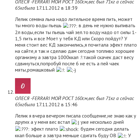
ОЛЕСЯ -FERRARI МОЙ РОСТ 160см,вес был 71кг а сейчас
65кгбыла
17.11.2012 в 18:39
Лелик семяна льна надо лительное время пить, может
ты много воды пьешь
в день не нужно выпивать
2л воды,если ты пьешь чай зел.то воду надо от силы 1-
1,5 пить и все Моет у тебя КД или Скоро пойдут? У
меня стоит вес КД закончились,я почитала эфект плато
на сайте,я так и сделаю дам сегодня топливо хорошее
организму а завтра 1000ккал :!:такой скачек даст весу
сдвинуться,попробуй после 6 не есть а пей чаек
мяты,ромашковый
ОЛЕСЯ -FERRARI МОЙ РОСТ 160см,вес был 71кг а сейчас
65кгбыла
17.11.2012 в 15:46
Лелик я вчера вечером писала сообщение,не знаю как у
других а у меня вес встал
уже несколько дней
эфект плато
будем сегодня делать
ккал больше а завтра меньше сдигать буду ОВ
У