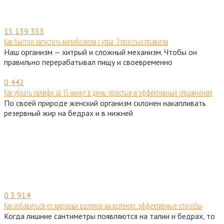
15
139 353
Как быстро запустить метаболизм с утра: 3 простых правила
Наш организм — хитрый и сложный механизм. Чтобы он
правильно перерабатывал пищу и своевременно
0
442
Как убрать галифе за 15 минут в день: простые и эффективные упражнения
По своей природе женский организм склонен накапливать
резервный жир на бедрах и в нижней
0
3 914
Как избавиться от жировых валиков на коленях: эффективные способы
Когда лишние сантиметры появляются на талии и бедрах, то