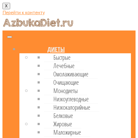
X
Перейти к контенту
ДИЕТЫ
Быстрые
Лечебные
Омолаживающие
Очищающие
Монодиеты
Низкоуглеводные
Низкокалорийные
Белковые
Жировые
Маложирные