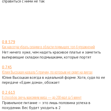
справиться с ними не так
0
8 579
Как навсегда убрать складки в области подмышек: топ-6 упражнений
Нет ничего хуже, чем надеть красивое платье и заметить
выпирающие складки подмышками, которые портят
0
745
Юлия Высоцкая назвала 5 причин, по которым не сидит на диетах
Юлия Высоцкая всегда в идеальной форме. Хотя, судя по ее
передаче «Едим дома», обожает
0
2 613
8 способов сжечь максимум жира — до 200 ккал за 5 минут
Правильное питание — это лишь половина успеха в
похудении. Вес будет уходить в 2