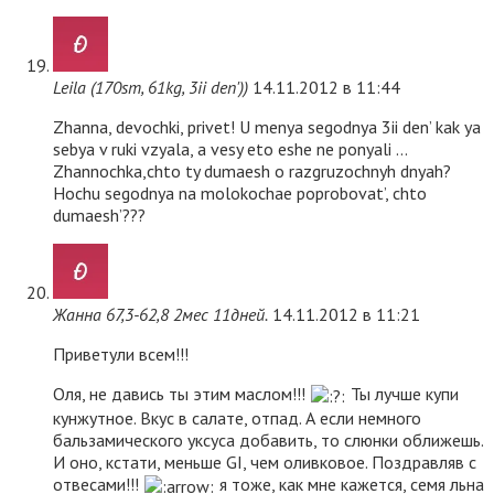
Leila (170sm, 61kg, 3ii den'))
14.11.2012 в 11:44
Zhanna, devochki, privet! U menya segodnya 3ii den’ kak ya
sebya v ruki vzyala, a vesy eto eshe ne ponyali …
Zhannochka,chto ty dumaesh o razgruzochnyh dnyah?
Hochu segodnya na molokochae poprobovat’, chto
dumaesh’???
Жанна 67,3-62,8 2мес 11дней.
14.11.2012 в 11:21
Приветули всем!!!
Оля, не давись ты этим маслом!!!
Ты лучше купи
кунжутное. Вкус в салате, отпад. А если немного
бальзамического уксуса добавить, то слюнки оближешь.
И оно, кстати, меньше GI, чем оливковое. Поздравляв с
отвесами!!!
я тоже, как мне кажется, семя льна