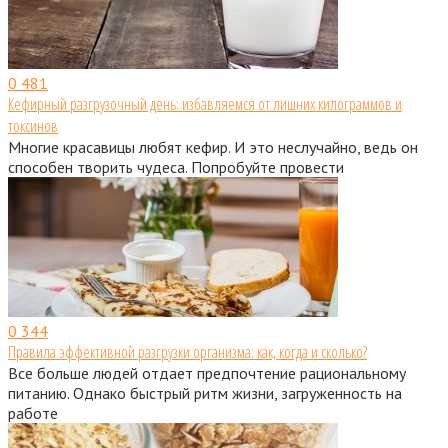
0
481
Кефирный разгрузочный день: избавляемся от лишних килограммов и
токсинов
Многие красавицы любят кефир. И это неслучайно, ведь он
способен творить чудеса. Попробуйте провести
0
344
Правила эффективной разгрузки организма: как, когда и сколько?
Все больше людей отдает предпочтение рациональному
питанию. Однако быстрый ритм жизни, загруженность на
работе