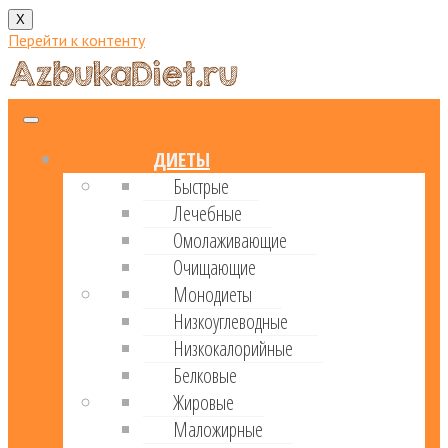
X
Перейти к контенту
ДИЕТЫ
Быстрые
Лечебные
Омолаживающие
Очищающие
Монодиеты
Низкоуглеводные
Низкокалорийные
Белковые
Жировые
Маложирные