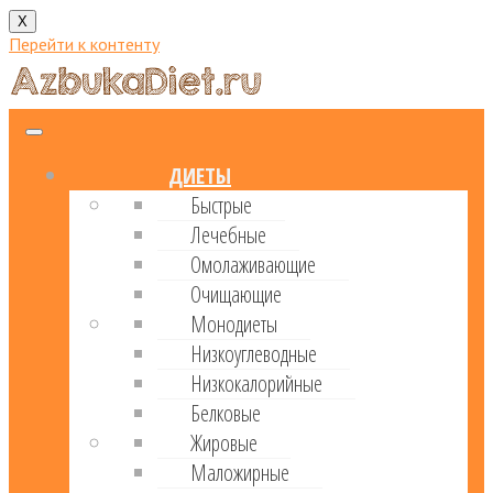
X
Перейти к контенту
ДИЕТЫ
Быстрые
Лечебные
Омолаживающие
Очищающие
Монодиеты
Низкоуглеводные
Низкокалорийные
Белковые
Жировые
Маложирные