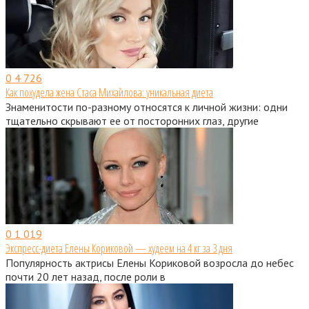
0
4 726
Как похудела жена Стаса Михайлова: уникальная диета
Знаменитости по-разному относятся к личной жизни: одни
тщательно скрывают ее от посторонних глаз, другие
0
1 019
Экспресс-диета Елены Кориковой — худеем на 4 кг за 3 дня
Популярность актрисы Елены Кориковой возросла до небес
почти 20 лет назад, после роли в