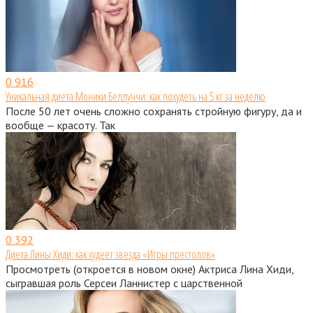
0
916
Уникальная диета Моники Беллуччи: как похудеть на 5 кг за неделю
После 50 лет очень сложно сохранять стройную фигуру, да и
вообще — красоту. Так
0
392
Диета Лины Хиди: как худеет звезда «Игры престолов»
Просмотреть (откроется в новом окне) Актриса Лина Хиди,
сыгравшая роль Серсеи Ланнистер с царственной