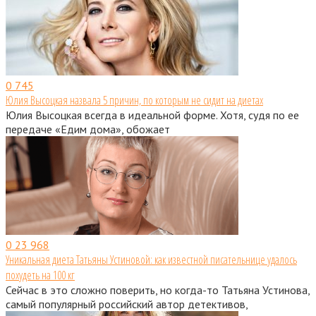
0
745
Юлия Высоцкая назвала 5 причин, по которым не сидит на диетах
Юлия Высоцкая всегда в идеальной форме. Хотя, судя по ее
передаче «Едим дома», обожает
0
23 968
Уникальная диета Татьяны Устиновой: как известной писательнице удалось
похудеть на 100 кг
Сейчас в это сложно поверить, но когда-то Татьяна Устинова,
самый популярный российский автор детективов,