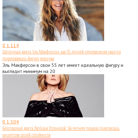
0
1 114
Щелочная диета Эль Макферсон: как 55-летней супермодели удается
поддерживать фигуру девочки
Эль Макферсон в свои 55 лет имеет идеальную фигуру и
выглядит минимум на 20
0
1 504
Безотказная диета Любови Успенской: 66-летняя певица поделилась
рецептом своей стройности