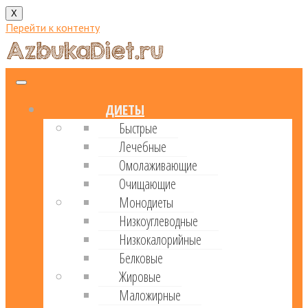
X
Перейти к контенту
ДИЕТЫ
Быстрые
Лечебные
Омолаживающие
Очищающие
Монодиеты
Низкоуглеводные
Низкокалорийные
Белковые
Жировые
Маложирные