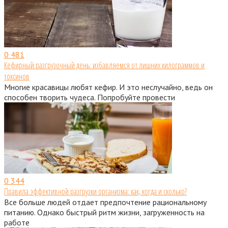
0
481
Кефирный разгрузочный день: избавляемся от лишних килограммов и
токсинов
Многие красавицы любят кефир. И это неслучайно, ведь он
способен творить чудеса. Попробуйте провести
0
344
Правила эффективной разгрузки организма: как, когда и сколько?
Все больше людей отдает предпочтение рациональному
питанию. Однако быстрый ритм жизни, загруженность на
работе