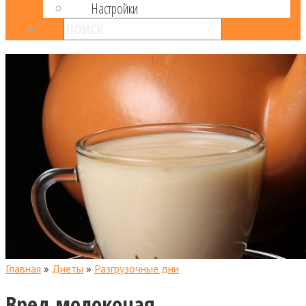
Настройки
Главная
»
Диеты
»
Разгрузочные дни
Вред молокочая