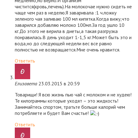
медленно,но верно.И организм
чистится(кровь,печень).На молокочае нужно сидеть не
чаще чем раз в неделю.Я заваривала :1 ч.ложку
зеленого чая заливаю 100 мл кипятка.Когда вижу,что
заварился добавляю молоко 100мл.За год ушло 10
кг.До этого не верила в диеты,а такая разгрузка
понравилась.В день уходит 1-1,5 кг.Может быть это и
вода,но до следующей недели вес все равно
полностью не возвращается.Мне очень нравится.
Ответить
Елизавета
23.03.2015 в 20:59
Товарищи! Я всю жизнь пью чай с молоком и не худею!
Те килограммы которые уходят – это жидкость!
Занимайтесь спортом, тратьте больше калорий чем
потребляете и будет Вам счастье!
Ответить