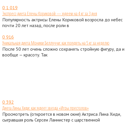
0
1 019
Экспресс-диета Елены Кориковой — худеем на 4 кг за 3 дня
Популярность актрисы Елены Кориковой возросла до небес
почти 20 лет назад, после роли в
0
916
Уникальная диета Моники Беллуччи: как похудеть на 5 кг за неделю
После 50 лет очень сложно сохранять стройную фигуру, да и
вообще — красоту. Так
0
392
Диета Лины Хиди: как худеет звезда «Игры престолов»
Просмотреть (откроется в новом окне) Актриса Лина Хиди,
сыгравшая роль Серсеи Ланнистер с царственной