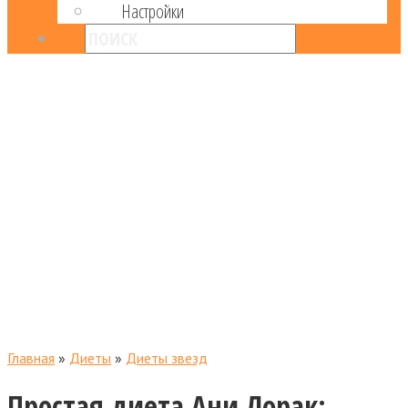
Настройки
Главная
»
Диеты
»
Диеты звезд
Простая диета Ани Лорак: