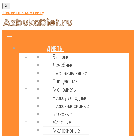
X
Перейти к контенту
ДИЕТЫ
Быстрые
Лечебные
Омолаживающие
Очищающие
Монодиеты
Низкоуглеводные
Низкокалорийные
Белковые
Жировые
Маложирные