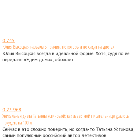
0
745
Юлия Высоцкая назвала 5 причин, по которым не сидит на диетах
Юлия Высоцкая всегда в идеальной форме. Хотя, судя по ее
передаче «Едим дома», обожает
0
23 968
Уникальная диета Татьяны Устиновой: как известной писательнице удалось
похудеть на 100 кг
Сейчас в это сложно поверить, но когда-то Татьяна Устинова,
самый популярный российский автор детективов,