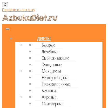
X
Перейти к контенту
ДИЕТЫ
Быстрые
Лечебные
Омолаживающие
Очищающие
Монодиеты
Низкоуглеводные
Низкокалорийные
Белковые
Жировые
Маложирные