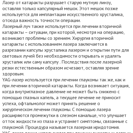
Лазер от катаракты разрушает старую мутную линзу,
оставляя только капсулярный мешок. Этот мешок позже
используется для имплантации искусственного хрусталика,
отсюда важность точности операции.
Лазерный луч также используется при лечении вторичной
катаракты – ситуации, при которой, несмотря на операцию,
возникают проблемы со зрением. Хирургия вторичной
катаракты с использованием лазера заключается в
разрезании капсулы хрусталика лазером и открытии пути для
световых лучей без необходимости открывать и удалять
хрусталик или саму капсулу . Последствия после лазерной
резки естественным образом исчезают, оставляя зрение
здоровым.
YAG-лазер используется при лечении глаукомы так же, как и
при лечении вторичной катаракты. Когда возникает ситуация,
когда внутриглазное давление не может быть снижено с
помощью глазных капель, а текущее лечение не приносит
успеха, офтальмолог может принять решение о
хирургическом лечении глаукомы. С помощью лазера
расширяются промежутки в слезном канальце, что улучшает
отток жидкости из глаза и устраняет симптомы, связанные с
глаукомой. Процедура называется лазерная иридотомия.
YAG-лазер также используется при лечении внезапных острых