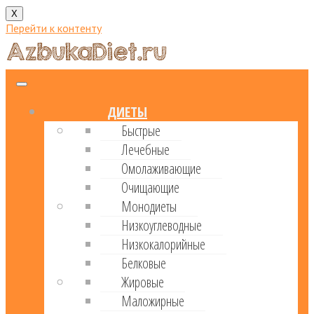
X
Перейти к контенту
ДИЕТЫ
Быстрые
Лечебные
Омолаживающие
Очищающие
Монодиеты
Низкоуглеводные
Низкокалорийные
Белковые
Жировые
Маложирные