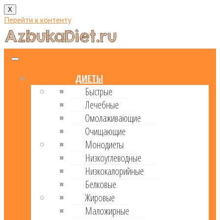
X
Перейти к контенту
ДИЕТЫ
Быстрые
Лечебные
Омолаживающие
Очищающие
Монодиеты
Низкоуглеводные
Низкокалорийные
Белковые
Жировые
Маложирные