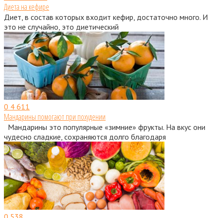
Диета на кефире
Диет, в состав которых входит кефир, достаточно много. И
это не случайно, это диетический
0
4 611
Мандарины помогают при похудении
Мандарины это популярные «зимние» фрукты. На вкус они
чудесно сладкие, сохраняются долго благодаря
0
538