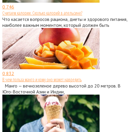
0
746
Считаем калории. Сколько калорий в апельсине?
Что касается вопросов рациона, диеты и здорового питания,
наиболее важным моментом, который должен быть
0
832
В чем польза манго и кому оно может навредить
Манго — вечнозеленое дерево высотой до 20 метров. В
Юго-Восточной Азии и Индии,