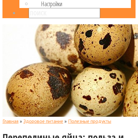
Настройки
Главная
»
Здоровое питание
»
Полезные продукты
Перепелиные яйца: польза и