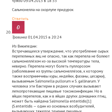
чужой
09.04.2015 в 18:33
Сальмонелла на скорлупе придурок
Ответить
Травинка
01.04.2015 в 20:24
Из Википедии:
Встречающееся утверждение, что употребление сырых
перепелиных яиц не опасно, так как перепела не болеют
сальмонеллёзом из-за высокой температуры тела,
неверно. Перепела могут болеть пуллорозом
(заболевание из группы сальмонеллёзов, к которому
также восприимчивы куры, индейки, фазаны, цесарки),
вызываемым Salmonella pullorum и S. gallinarum. У
человека эти бактерии в редких случаях вызывают
легкопротекающие пищевые токсикоинфекции. Но в
яйцах перепелов, как и в яйцах других домашних птиц,
может быть найдена Salmonella enteritidis[1]
(S.enteritidis — один из основных возбудителей,
вызывающих тяжелое течение пищевых