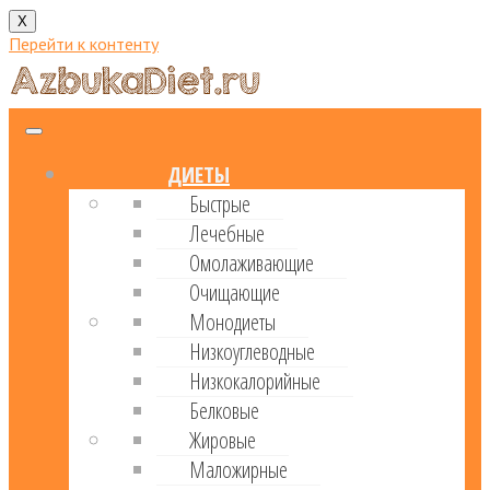
X
Перейти к контенту
ДИЕТЫ
Быстрые
Лечебные
Омолаживающие
Очищающие
Монодиеты
Низкоуглеводные
Низкокалорийные
Белковые
Жировые
Маложирные