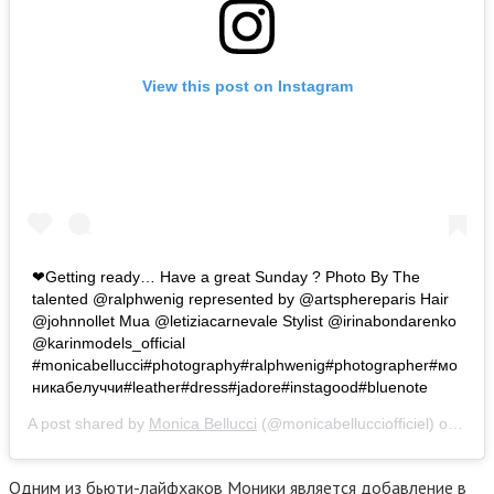
View this post on Instagram
❤Getting ready… Have a great Sunday ? Photo By The
talented @ralphwenig represented by @artsphereparis Hair
@johnnollet Mua @letiziacarnevale Stylist @irinabondarenko
@karinmodels_official
#monicabellucci#photography#ralphwenig#photographer#мо
никабелуччи#leather#dress#jadore#instagood#bluenote
A post shared by
Monica Bellucci
(@monicabellucciofficiel) on
Jan 
Одним из бьюти-лайфхаков Моники является добавление в