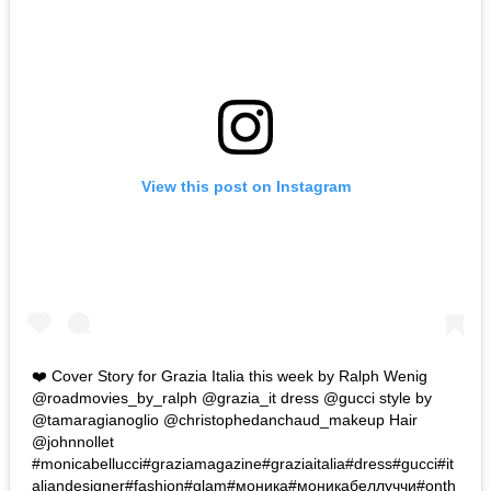
View this post on Instagram
❤️ Cover Story for Grazia Italia this week by Ralph Wenig
@roadmovies_by_ralph @grazia_it dress @gucci style by
@tamaragianoglio @christophedanchaud_makeup Hair
@johnnollet
#monicabellucci#graziamagazine#graziaitalia#dress#gucci#it
aliandesigner#fashion#glam#моника#моникабеллуччи#onth