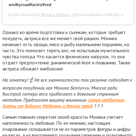
emilkyroad#actriz#red
A post shared by
Monica Bellucci
(@monicabellucciofficiel) on
Sep 
Однако во время подготовки к съемкам, которые требуют
похудеть, актриса все же меняет свой рацион. Моника
начинает есть овощи, мясо и рыбу маленькими порциями, но
часто. Это помогает терять вес, не испытывая мучительного
чувства голода. Что касается физических нагрузок, то она
отдает предпочтение динамической йоге и плаванию. Также
актриса обожает кикбоксинг.
На заметку! ☝ Не все знаменитости так разумно подходят к
вопросам похудения, как Моника Беллуччи. Многие ради
быстрой потери веса прибегают к довольно странным
методам. Предлагаем вашему вниманию
самые необычные
диеты от Бейонсе, Мадонны и других звезд
.
? ? ?
Самым главным секретом своей красоты Моника считает
наполненность любовью. По ее мнению, настоящее
очарование складывается не из параметров фигуры и цифры
на весах, а из внутреннего ощущения гармонии и позитивного