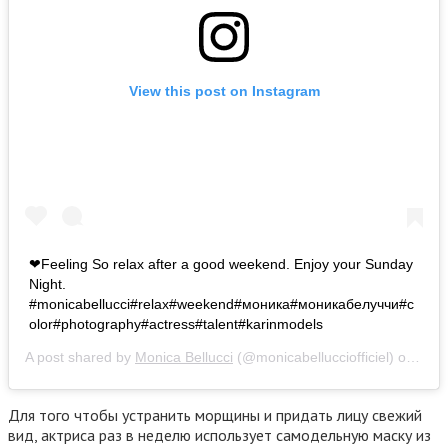
View this post on Instagram
❤Feeling So relax after a good weekend. Enjoy your Sunday
Night.
#monicabellucci#relax#weekend#моника#моникабелуччи#c
olor#photography#actress#talent#karinmodels
A post shared by
Monica Bellucci
(@monicabellucciofficiel) on
Nov 
Для того чтобы устранить морщины и придать лицу свежий
вид, актриса раз в неделю использует самодельную маску из