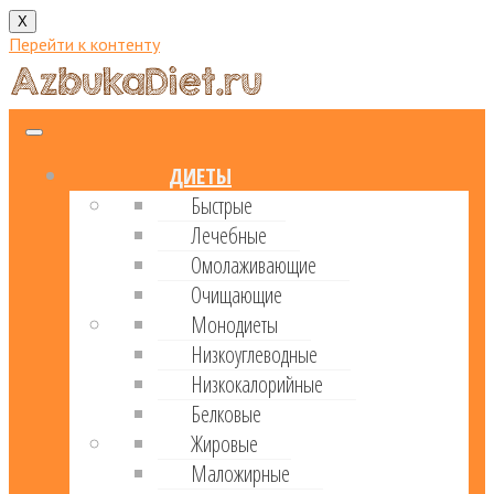
X
Перейти к контенту
ДИЕТЫ
Быстрые
Лечебные
Омолаживающие
Очищающие
Монодиеты
Низкоуглеводные
Низкокалорийные
Белковые
Жировые
Маложирные