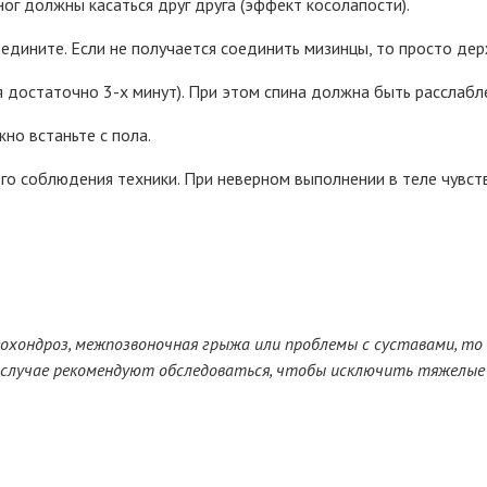
ног должны касаться друг друга (эффект косолапости).
оедините. Если не получается соединить мизинцы, то просто дер
я достаточно 3-х минут). При этом спина должна быть расслабл
но встаньте с пола.
го соблюдения техники. При неверном выполнении в теле чувств
еохондроз, межпозвоночная грыжа или проблемы с суставами, то
м случае рекомендуют обследоваться, чтобы исключить тяжелые