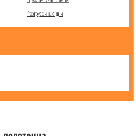
Разгрузочные дни
з полотенца