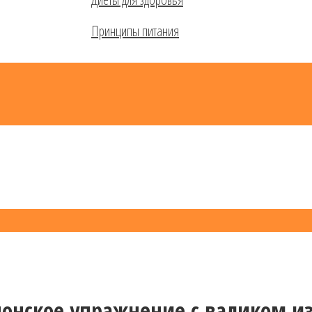
Принципы питания
понское упражнение с валиком и