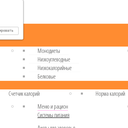
ировать
Монодиеты
Низкоуглеводные
Низкокалорийные
Белковые
Cчетчик калорий
Норма калорий
Меню и рацион
Системы питания
Диеты для здоровья