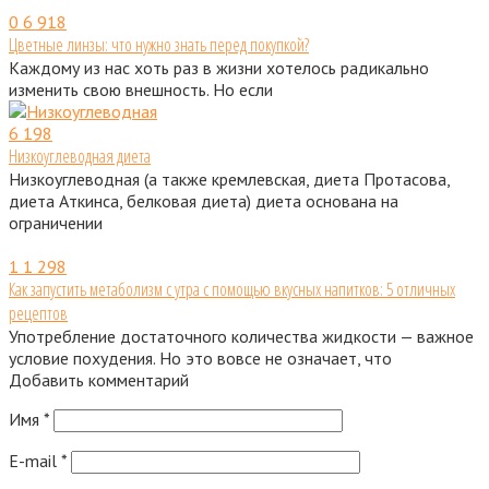
0
6 918
Цветные линзы: что нужно знать перед покупкой?
Каждому из нас хоть раз в жизни хотелось радикально
изменить свою внешность. Но если
6
198
Низкоуглеводная диета
Низкоуглеводная (а также кремлевская, диета Протасова,
диета Аткинса, белковая диета) диета основана на
ограничении
1
1 298
Как запустить метаболизм с утра с помощью вкусных напитков: 5 отличных
рецептов
Употребление достаточного количества жидкости — важное
условие похудения. Но это вовсе не означает, что
Добавить комментарий
Имя
*
E-mail
*