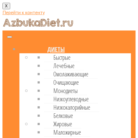
X
Перейти к контенту
ДИЕТЫ
Быстрые
Лечебные
Омолаживающие
Очищающие
Монодиеты
Низкоуглеводные
Низкокалорийные
Белковые
Жировые
Маложирные