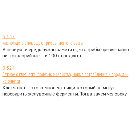
3
147
Как похудеть с помощью грибов: меню, отзывы
В первую очередь нужно заметить, что грибы чрезвычайно
низкокалорийные – в 100 г продукта
0
324
Важное о клетчатке: полезные свойства, норма потребления и продукты-
источники
Клетчатка — это компонент пищи, который не могут
переварить желудочные ферменты. Тогда зачем человеку