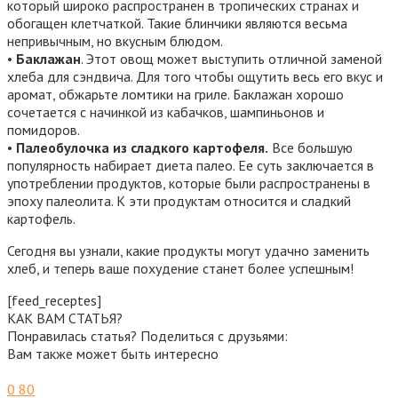
который широко распространен в тропических странах и
обогащен клетчаткой. Такие блинчики являются весьма
непривычным, но вкусным блюдом.
•
Баклажан
. Этот овощ может выступить отличной заменой
хлеба для сэндвича. Для того чтобы ощутить весь его вкус и
аромат, обжарьте ломтики на гриле. Баклажан хорошо
сочетается с начинкой из кабачков, шампиньонов и
помидоров.
•
Палеобулочка из сладкого картофеля.
Все большую
популярность набирает диета палео. Ее суть заключается в
употреблении продуктов, которые были распространены в
эпоху палеолита. К эти продуктам относится и сладкий
картофель.
Сегодня вы узнали, какие продукты могут удачно заменить
хлеб, и теперь ваше похудение станет более успешным!
[feed_receptes]
КАК ВАМ СТАТЬЯ?
Понравилась статья? Поделиться с друзьями:
Вам также может быть интересно
0
80