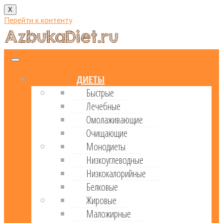
X
Перейти к контенту
ДИЕТЫ
Быстрые
Лечебные
Омолаживающие
Очищающие
Монодиеты
Низкоуглеводные
Низкокалорийные
Белковые
Жировые
Маложирные