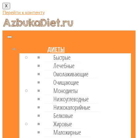
X
Перейти к контенту
ДИЕТЫ
Быстрые
Лечебные
Омолаживающие
Очищающие
Монодиеты
Низкоуглеводные
Низкокалорийные
Белковые
Жировые
Маложирные