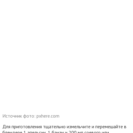
Источник фото: pxhere.com
Для приготовления тщательно измельчите и перемешайте в
блендере 1 апельсин, 1 банан и 200 мл соевого или