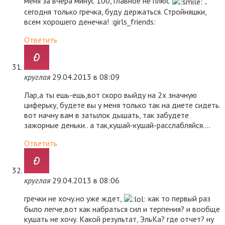
меня за вчера минус 100, главное не плюс
,
сегодня только гречка, буду держаться. Стройняшки,
всем хорошего денечка! :girls_friends:
Ответить
круглая
29.04.2013 в 08:09
Лар,а ты ешь-ешь,вот скоро выйду на 2х значную
циферьку, будете вы у меня только так на диете сидеть.
вот начну вам в затылок дышать, так забудете
зажорные деньки.. а так,кушай-кушай-расслабляйся….
Ответить
круглая
29.04.2013 в 08:06
гречки не хочу.но уже ждет,
как то первый раз
было легче,вот как набраться сил и терпения? и вообще
кушать не хочу. Какой результат, ЭльКа? где отчет? ну