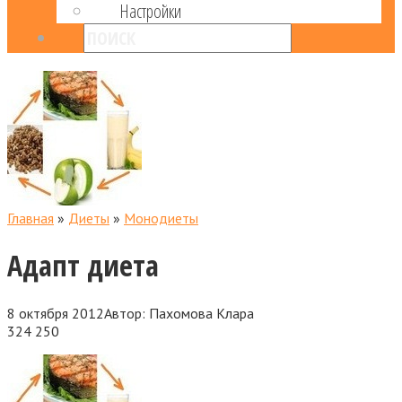
Настройки
Главная
»
Диеты
»
Монодиеты
Адапт диета
8 октября 2012
Автор:
Пахомова Клара
324
250