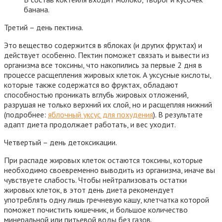
банана.
Третий – день пектина.
Это вещество содержится в яблоках (и других фруктах) и
действует особенно. Пектин поможет связать и вывести из
организма все токсины, что накопились за первые 2 дня в
процессе расщепления жировых клеток. А уксусные кислоты,
которые также содержатся во фруктах, обладают
способностью проникать вглубь жировых отложений,
разрушая не только верхний их слой, но и расщепляя нижний
(подробнее:
яблочный уксус для похудения
). В результате
адапт диета продолжает работать, и вес уходит.
Четвертый – день детоксикации.
При распаде жировых клеток остаются токсины, которые
необходимо своевременно выводить из организма, иначе вы
чувствуете слабость. Чтобы нейтрализовать остатки
жировых клеток, в этот день диета рекомендует
употреблять одну лишь гречневую кашу, клетчатка которой
поможет почистить кишечник, и большое количество
минеральной или питьевой воды без газов.