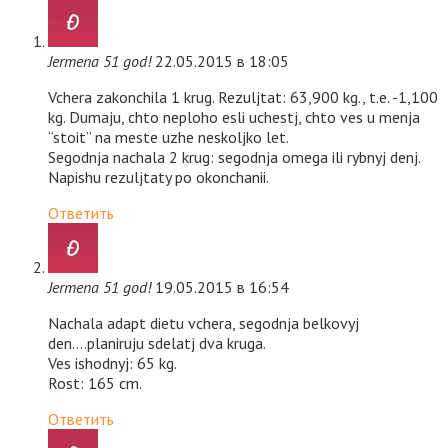
Jermena 51 god!
22.05.2015 в 18:05
Vchera zakonchila 1 krug. Rezuljtat: 63,900 kg., t.e. -1,100
kg. Dumaju, chto neploho esli uchestj, chto ves u menja
“stoit” na meste uzhe neskoljko let.
Segodnja nachala 2 krug: segodnja omega ili rybnyj denj.
Napishu rezuljtaty po okonchanii.
Ответить
Jermena 51 god!
19.05.2015 в 16:54
Nachala adapt dietu vchera, segodnja belkovyj
den….planiruju sdelatj dva kruga.
Ves ishodnyj: 65 kg.
Rost: 165 cm.
Ответить