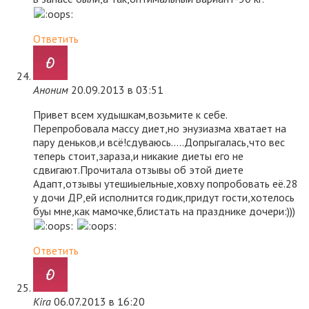
Ответить
Аноним
20.09.2013 в 03:51
Привет всем худышкам,возьмите к себе.
Перепробовала массу диет,но энузиазма хватает на
пару деньков,и всё!сдуваюсь…..Допрыгалась,что вес
теперь стоит,зараза,и никакие диеты его не
сдвигают.Прочитала отзывы об этой диете
Адапт,отзывы утешиыельные,ховху попробовать её.28
у дочи ДР,ей исполнится годик,придут гости,хотелось
буы мне,как мамочке,блистать на празднике дочери:)))
Ответить
Kira
06.07.2013 в 16:20