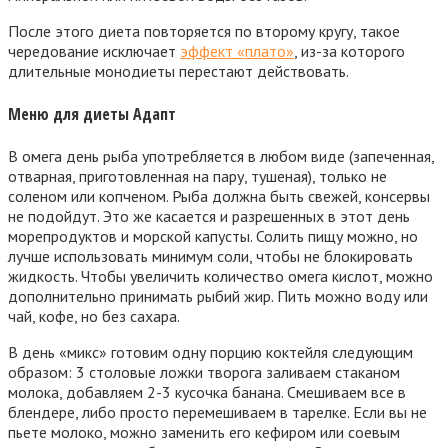
После этого диета повторяется по второму кругу, такое
чередование исключает
эффект «плато»
, из-за которого
длительные монодиеты перестают действовать.
Меню для диеты Адапт
В омега день
рыба употребляется в любом виде (запеченная,
отварная, приготовленная на пару, тушеная), только не
соленом или копченом. Рыба должна быть свежей, консервы
не подойдут. Это же касается и разрешенных в этот день
морепродуктов и морской капусты. Солить пищу можно, но
лучше использовать минимум соли, чтобы не блокировать
жидкость. Чтобы увеличить количество омега кислот, можно
дополнительно принимать рыбий жир. Пить можно воду или
чай, кофе, но без сахара.
В день «микс»
готовим одну порцию коктейля следующим
образом: 3 столовые ложки творога заливаем стаканом
молока, добавляем 2-3 кусочка банана. Смешиваем все в
блендере, либо просто перемешиваем в тарелке. Если вы не
пьете молоко, можно заменить его кефиром или соевым