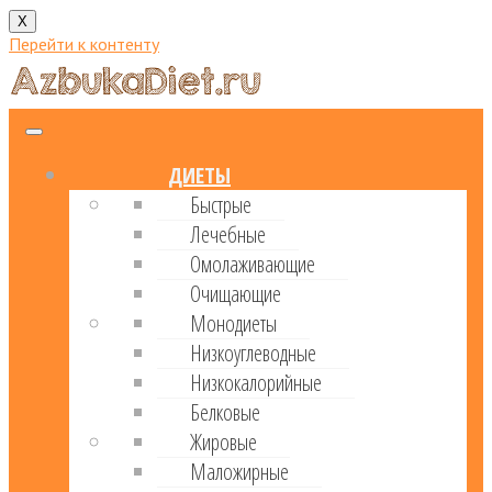
X
Перейти к контенту
ДИЕТЫ
Быстрые
Лечебные
Омолаживающие
Очищающие
Монодиеты
Низкоуглеводные
Низкокалорийные
Белковые
Жировые
Маложирные