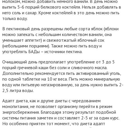
молоком, можно добавить немного ванили. В день можно
выпить 5-6 порций белкового коктейля. Нельзя добавлять в
него соль и сахар. Кроме коктейлей в это день можно пить
только воду.
В пектиновый день
разрешены любые сорта яблок (яблоки
можно запекать с небольшим количеством ванили, она
уменьшает аппетит) и свежеотжатый яблочный сок
(небольшими порциями). Также можно пить воду и
употреблять БАДы – источники пектина.
Очищающий день
предполагает употребление от 3 до 5
порций гречневой каши без соли и сливочного масла.
Дополнительно рекомендуется пить активированный уголь,
по одной таблетке на 10 кг веса. Пить можно минеральную
воду или питьевую негазированную, за день нужно выпить 2-
2,5 литра воды.
Адапт диета, как и другие диеты с чередованием
монопитания, не позволяет организму перейти в режим
энергосбережения. Благодаря этому результат подобной
системы питания заметен и составляет 2-5 кг за один курс.
Но особенно приятен тот момент, что диета адапт