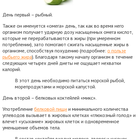
День первый – рыбный.
Также он именуется «омега» день, так как во время него
организм получает ударную дозу насыщенных омега кислот,
которые не перерабатываются в жиры (при умеренном
потреблении), зато помогают сжигать насыщенные жиры в
организме, способствуя похудению (подробнее:
о пользе
рыбьего жира
). Благодаря такому началу организм в течение
следующих четырех дней диеты не ощущает нехватки
калорий.
В этот день необходимо питаться морской рыбой,
морепродуктами и морской капустой.
День второй – белковых коктейлей «микс».
Употребление
белковой пищи
и минимального количества
углеводов вызывает в жировых клетках «глюкозный голод» и
влечет «усыхание» жировых клеток и одновременное
уменьшение объемов тела.
В состав коктейля входит молоко, творог и кусочек