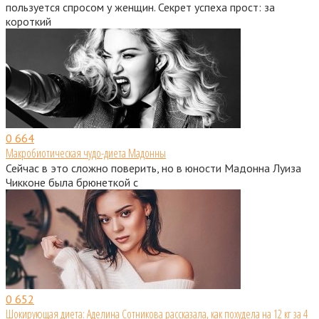
пользуется спросом у женщин. Секрет успеха прост: за
короткий
0
664
Макробиотическая чудо-диета Мадонны
Сейчас в это сложно поверить, но в юности Мадонна Луиза
Чикконе была брюнеткой с
0
652
Шокирующая диета: Аделина Сотникова рассказала, как похудела на 12 кг за 4