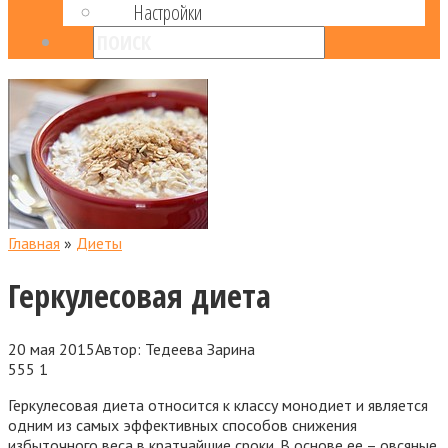
Настройки
Главная
»
Диеты
Геркулесовая диета
20 мая 2015
Автор:
Тедеева Зарина
555
1
Геркулесовая диета относится к классу монодиет и является
одним из самых эффективных способов снижения
избыточного веса в кратчайшие сроки. В основе ее – овсяные