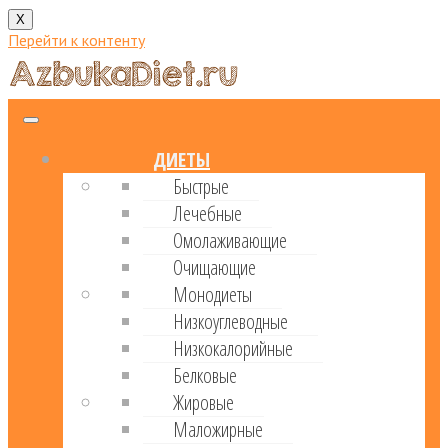
X
Перейти к контенту
ДИЕТЫ
Быстрые
Лечебные
Омолаживающие
Очищающие
Монодиеты
Низкоуглеводные
Низкокалорийные
Белковые
Жировые
Маложирные