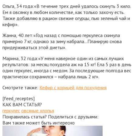
Ольга, 34 года:
«В течение трех дней удалось скинуть 3 кило.
Ем я овсянку в любом количестве, как только захочу есть.
Также добавляю в рацион свежие огурцы, пью зеленый чай и
кефир».
Жанна, 40 лет:
«Год назад с помощью геркулеса скинула
примерно 7 кг, однако за зиму набрала…Планирую снова
придерживаться этой диеты».
Марина, 32 года:
«У меня наверное один из самых лучших
результатов: за месяц похудела аж на 15 кг! Ела 5 раз в день
один геркулес, иногда с медом. За последующие полгода вес
практически сохранился – набрала лишь 2 кг».
Смотрите также:
Кефир с корицей для похудения
[feed_receptes]
КАК ВАМ СТАТЬЯ?
геркулес
овсяные хлопья
Понравилась статья? Поделиться с друзьями:
Вам также может быть интересно