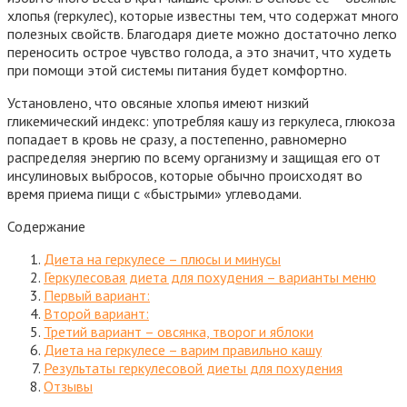
хлопья (геркулес), которые известны тем, что содержат много
полезных свойств. Благодаря диете можно достаточно легко
переносить острое чувство голода
, а это значит, что худеть
при помощи этой системы питания будет комфортно.
Установлено, что овсяные хлопья имеют низкий
гликемический индекс: употребляя кашу из геркулеса, глюкоза
попадает в кровь не сразу, а постепенно, равномерно
распределяя энергию по всему организму и защищая его от
инсулиновых выбросов, которые обычно происходят во
время приема пищи с «быстрыми» углеводами.
Содержание
Диета на геркулесе – плюсы и минусы
Геркулесовая диета для похудения – варианты меню
Первый вариант:
Второй вариант:
Третий вариант – овсянка, творог и яблоки
Диета на геркулесе – варим правильно кашу
Результаты геркулесовой диеты для похудения
Отзывы