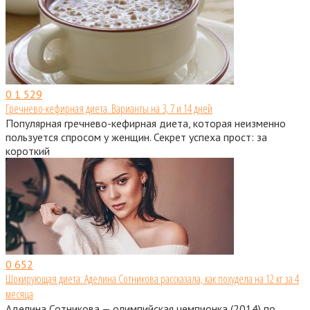
0
1 529
Гречнево-кефирная диета. Варианты на 3, 7 и 14 дней
Популярная гречнево-кефирная диета, которая неизменно
пользуется спросом у женщин. Секрет успеха прост: за
короткий
0
652
Шокирующая диета: Аделина Сотникова рассказала, как похудела на 12 кг за 4
месяца
Аделина Сотникова — олимпийская чемпионка (2014) по