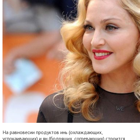
На равновесии продуктов инь (охлаждающих,
успокаивающих) и ян (бодрящих, согревающих) строится