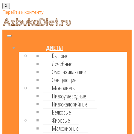
X
Перейти к контенту
ДИЕТЫ
Быстрые
Лечебные
Омолаживающие
Очищающие
Монодиеты
Низкоуглеводные
Низкокалорийные
Белковые
Жировые
Маложирные