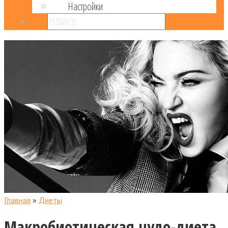
Настройки
Главная
»
Диеты
Макробиотическая чудо-диета