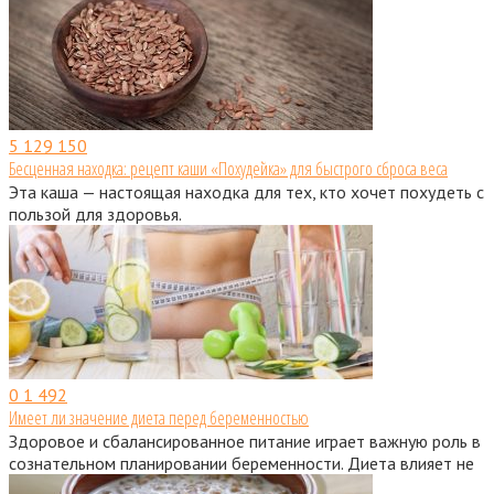
5
129 150
Бесценная находка: рецепт каши «Похудейка» для быстрого сброса веса
Эта каша — настоящая находка для тех, кто хочет похудеть с
пользой для здоровья.
0
1 492
Имеет ли значение диета перед беременностью
Здоровое и сбалансированное питание играет важную роль в
сознательном планировании беременности. Диета влияет не