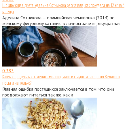
Шокирующая диета: Аделина Сотникова рассказала, как похудела на 12 кг за 4
месяца
Аделина Сотникова — олимпийская чемпионка (2014) по
женскому фигурному катанию в личном зачете, двукратная
0
383
Какими продуктами заменить молоко, мясо и сладости во время Великого
поста и не только?
Главная ошибка постящихся заключается в том, что они
продолжают питаться так же, как и