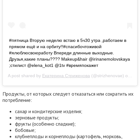
#пятница Вторую неделю встаю в 5ч30 утра ,работаем в
прямом ещё и на орбиту!!#спасибочтоживой
#ялюблюсвоюработу Впереди длинные выходные.
Друзья,какие планы???? Makeup&hair @irinanemolovskaya
;стилист @elena_kot1 @1tv #времяпокажет
A post shared by
Екатерина Стриженова
(@strizhenovae) on
Feb
Продукты, от которых следует отказаться или сократить их
потребление:
сахар и кондитерские изделия;
зерновые продукты;
фрукты (особенно сладкие);
бобовые;
клубнеплоды и корнеплоды (картофель, морковь,