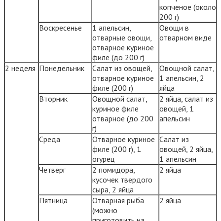
копченое (около
200 г)
Воскресенье
1 апельсин,
Овощи в
отварные овощи,
отварном виде
отварное куриное
филе (до 200 г)
2 неделя
Понедельник
Салат из овощей,
Овощной салат,
отварное куриное
1 апельсин, 2
филе (200 г)
яйца
Вторник
Овощной салат,
2 яйца, салат из
куриное филе
овощей, 1
отварное (до 200
апельсин
г)
Среда
Отварное куриное
Салат из
филе (200 г), 1
овощей, 2 яйца,
огурец
1 апельсин
Четверг
2 помидора,
2 яйца
кусочек твердого
сыра, 2 яйца
Пятница
Отварная рыба
2 яйца
(можно
приготовить на