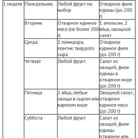
1 неделя
Понедельник
Любой фрукт на
Отварное филе
выбор
курицы (до 200
г)
Вторник
Отварное куриное
1 апельсин, 2
мясо (не более 200
яйца, овощной
г)
салат
Среда
2 помидора,
Отварное
ломтик твердого
куриное филе
сыра
(до 200 г)
Четверг
Любой фрукт
Салат из
овощей, филе
курицы в
отварном виде
(до 200 г)
Пятница
2 яйца, любые
Овощной салат,
овощи в сыром или
отварное
вареном виде
куриное мясо
(до 200 г)
Суббота
Любой фрукт
Салат из
овощей, филе
курицы
отварное или