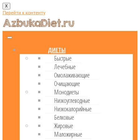
X
Перейти к контенту
ДИЕТЫ
Быстрые
Лечебные
Омолаживающие
Очищающие
Монодиеты
Низкоуглеводные
Низкокалорийные
Белковые
Жировые
Маложирные