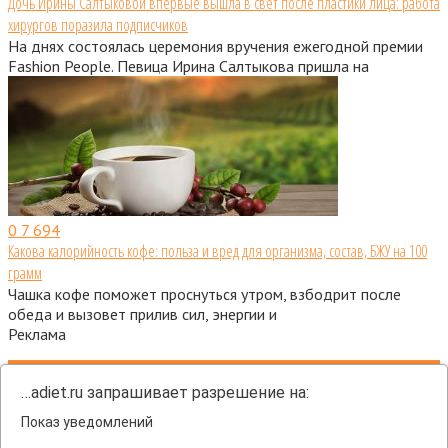
Дочь Ирины Салтыковой впервые вышла в свет после пластики лица: работа
хирургов поразила подписчиков
На днях состоялась церемония вручения ежегодной премии
Fashion People. Певица Ирина Салтыкова пришла на
0
7 694
Какова калорийность кофе: польза и вред для организма, состав, БЖУ на 100
грамм
Чашка кофе поможет проснуться утром, взбодрит после
обеда и вызовет прилив сил, энергии и
Реклама
О нас
Контакты
…adiet.ru запрашивает разрешение на:
Пользовательское соглашение
Показ уведомлений
Политика конфиденциальности