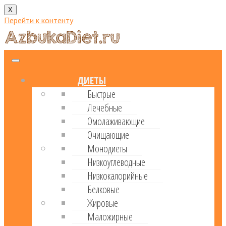
X
Перейти к контенту
ДИЕТЫ
Быстрые
Лечебные
Омолаживающие
Очищающие
Монодиеты
Низкоуглеводные
Низкокалорийные
Белковые
Жировые
Маложирные