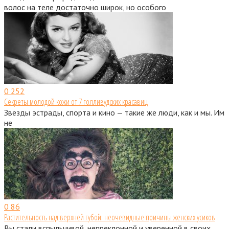
волос на теле достаточно широк, но особого
0
252
Секреты молодой кожи от 7 голливудских красавиц
Звезды эстрады, спорта и кино — такие же люди, как и мы. Им
не
0
86
Растительность над верхней губой: неочевидные причины женских усиков
Вы стали вспыльчивой, непреклонной и уверенной в своих