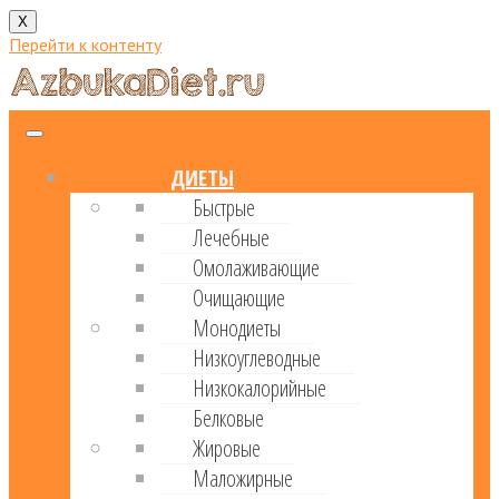
X
Перейти к контенту
ДИЕТЫ
Быстрые
Лечебные
Омолаживающие
Очищающие
Монодиеты
Низкоуглеводные
Низкокалорийные
Белковые
Жировые
Маложирные