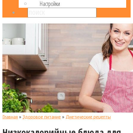
Настройки
Главная
»
Здоровое питание
»
Диетические рецепты
Низкокалорийные блюда для