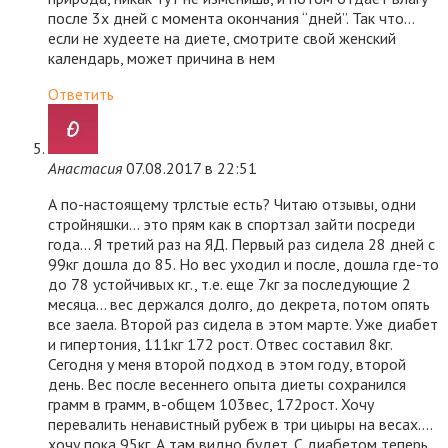
после 3х дней с момента окончания “дней”. Так что…
если не худеете на диете, смотрите свой женский
календарь, может причина в нем
Ответить
Анастасия
07.08.2017 в 22:51
А по-настоящему трлстые есть? Читаю отзывы, одни
стройняшки… это прям как в спортзал зайти посреди
года… Я третий раз на ЯД. Первый раз сидела 28 дней с
99кг дошла до 85. Но вес уходил и после, дошла где-то
до 78 устойчивых кг., т.е. еще 7кг за последующие 2
месяца… вес держался долго, до декрета, потом опять
все заела. Второй раз сидела в этом марте. Уже диабет
и гипертония, 111кг 172 рост. Отвес составил 8кг.
Сегодня у меня второй подход в этом году, второй
день. Вес после весеннего опыта диеты сохранился
грамм в грамм, в-общем 103вес, 172рост. Хочу
перевалить ненавистный рубеж в три циыры на весах….
хочу пока 95кг. А там видно будет. С диабетом теперь