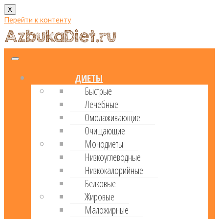
X
Перейти к контенту
ДИЕТЫ
Быстрые
Лечебные
Омолаживающие
Очищающие
Монодиеты
Низкоуглеводные
Низкокалорийные
Белковые
Жировые
Маложирные