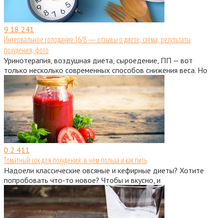
9
18 241
Интервальное голодание 16/8 — отзывы о диете, схема, результаты
похудения, фото
Уринотерапия, воздушная диета, сыроедение, ПП — вот
только несколько современных способов снижения веса. Но
0
2 411
Томатный сок для похудения: в чем польза и как пить
Надоели классические овсяные и кефирные диеты? Хотите
попробовать что-то новое? Чтобы и вкусно, и