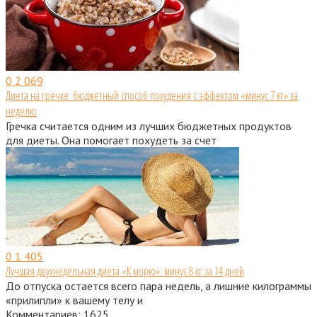
0
2 069
Диета на гречке: бюджетный способ похудения с эффектом «минус 7 кг» за
неделю
Гречка считается одним из лучших бюджетных продуктов
для диеты. Она помогает похудеть за счет
0
1 405
Лучшая двухнедельная диета «К морю»: минус 8 кг за 14 дней
До отпуска остается всего пара недель, а лишние килограммы
«прилипли» к вашему телу и
Комментариев: 1625