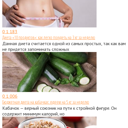
0
1 183
Диета «10 продуктов»: как легко похудеть на 3 кг за неделю
Данная диета считается одной из самых простых, так как вам
не придется запоминать сложных
0
1 006
Бюджетная диета на кабачках: худеем на 5 кг за неделю
Кабачок — верный союзник на пути к стройной фигуре. Он
содержит минимум калорий, но