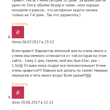
Привет, Ната) У меня сегодня 10 день , за время диеты
ушло по 3см в объёме бёдер и талии , ноги хорошо
похудели и руки,но , что интересно худеть начала
только на 7-й день . Так что держитесь )
Ответить
Ната
06.07.2017 в 23:52
Всем привет! Вариантов японской диеты очень много и
у меня она немного отличается от той которая на этом
сайте… Сижу 2 дня, тяжело, мой вес был 63кг, уже –
1.3кг))) Отзывы моих подруг все положительные! И мне
очень нравится!!!! Главное всё делать по схеме! Никаких
перекусов и пить много воды! Всем удачи!!!)))))
Ответить
Алла
20.06.2017 в 12:15