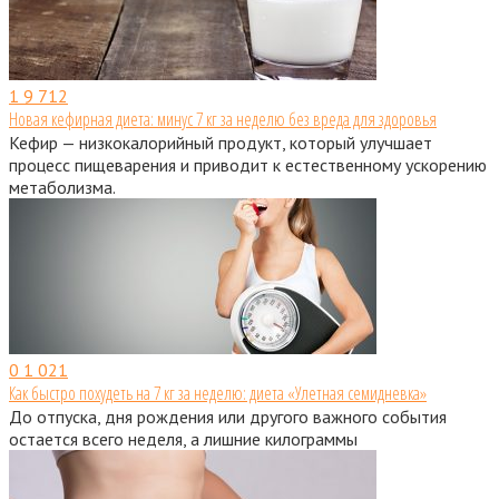
1
9 712
Новая кефирная диета: минус 7 кг за неделю без вреда для здоровья
Кефир — низкокалорийный продукт, который улучшает
процесс пищеварения и приводит к естественному ускорению
метаболизма.
0
1 021
Как быстро похудеть на 7 кг за неделю: диета «Улетная семидневка»
До отпуска, дня рождения или другого важного события
остается всего неделя, а лишние килограммы