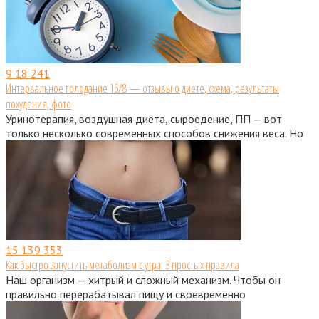
9
18 241
Интервальное голодание 16/8 — отзывы о диете, схема, результаты
похудения, фото
Уринотерапия, воздушная диета, сыроедение, ПП — вот
только несколько современных способов снижения веса. Но
15
139 353
Как быстро запустить метаболизм с утра: 3 простых правила
Наш организм — хитрый и сложный механизм. Чтобы он
правильно перерабатывал пищу и своевременно