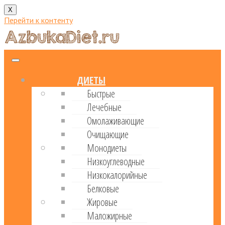
X
Перейти к контенту
ДИЕТЫ
Быстрые
Лечебные
Омолаживающие
Очищающие
Монодиеты
Низкоуглеводные
Низкокалорийные
Белковые
Жировые
Маложирные