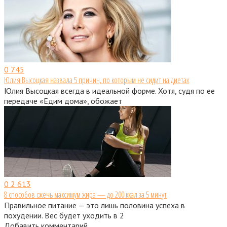
0
745
Юлия Высоцкая назвала 5 причин, по которым не сидит на диетах
Юлия Высоцкая всегда в идеальной форме. Хотя, судя по ее
передаче «Едим дома», обожает
0
2 613
8 способов сжечь максимум жира — до 200 ккал за 5 минут
Правильное питание — это лишь половина успеха в
похудении. Вес будет уходить в 2
Добавить комментарий