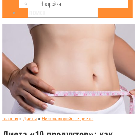
Настройки
Главная
»
Диеты
»
Низкокалорийные диеты
Диета «10 продуктов»: как