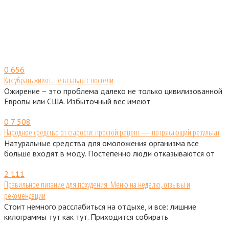
0
656
Как убрать живот, не вставая с постели
Ожирение – это проблема далеко не только цивилизованной
Европы или США. Избыточный вес имеют
0
7 508
Народное средство от старости: простой рецепт — потрясающий результат
Натуральные средства для омоложения организма все
больше входят в моду. Постепенно люди отказываются от
2
111
Правильное питание для похудения. Меню на неделю, отзывы и
рекомендации
Стоит немного расслабиться на отдыхе, и все: лишние
килограммы тут как тут. Приходится собирать