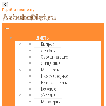
X
Перейти к контенту
ДИЕТЫ
Быстрые
Лечебные
Омолаживающие
Очищающие
Монодиеты
Низкоуглеводные
Низкокалорийные
Белковые
Жировые
Маложирные