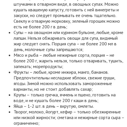
штучками в отварном виде, в овощных супах. Можно
кушать квашеную капусту, готовить с ней винегреты и
закуски, но следует промывать ее очень тщательно.
Свеклу и отварную морковку, зеленый горошек можно
есть не более 200 г в день;
Супы – на овощном или курином бульоне, любые, кроме
лапши. Нельзя обжаривать овощи для супа, видимый
жир следует снять. Порция супа – не более 200 мл в
день, молочные супы запрещаются;
Мясо и рыба – любые нежирные сорта, порция – не
более 200 г, жарить нельзя, только отваривать, тушить,
запекать; морепродукты;
Фрукты – любые, кроме инжира, манго, бананов.
Предпочтительны несладкие яблоки, свежие груши,
ягоды. Зимой можно использовать замороженные
варианты, но не стоит добавлять сахар;
Крупы – только гречка, ячмень и пшено, готовить на
воде, и не кушать более 200 г каши в день;
Яйца – 1-2 шт. в день – вкрутую, омлеты.
Творог, молоко, йогурт, кефир – только обезжиренные
или низкой жирности; сметана и нежирные сорта сыра –
ограниченно;