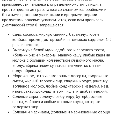
привязанности человека к определенному типу пищи, а
просто предлагает расстаться со слишком калорийными и
богатыми простыми углеводами и вредными жирами
продуктами волевым усилием. Итак, если вам прописали
диетический стол 8, запрещаются:
Сало, сосиски, жирную свинину, баранину, любые
колбасы, кроме докторской или говяжьих сарделек 1-2
раза в неделю;
Выпечку из белой муки, сдобного и слоеного теста,
«белый» рис и макароны, манную кашу, любые каши на
молоке с большим количеством сливочного масла,
«полуфабрикатные» супчики, пельмени, котлеты-
полуфабрикаты;
Мороженое, готовые молочные десерты, творожные
смеси, жирный творог и сыр, сладкий йогурт, ряженку,
топленое молоко, любые кондитерские изделия, мед,
изюм, сахар, шоколад, в том числе, и диабетический;
Соленые сыры, соленую рыбу, икру, бутербродные
пасты, майонез и любые готовые соусы, которые
содержат жир;
Соленья и маринады, (соленые и маринованные овощи