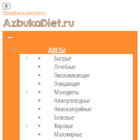
X
Перейти к контенту
ДИЕТЫ
Быстрые
Лечебные
Омолаживающие
Очищающие
Монодиеты
Низкоуглеводные
Низкокалорийные
Белковые
Жировые
Маложирные