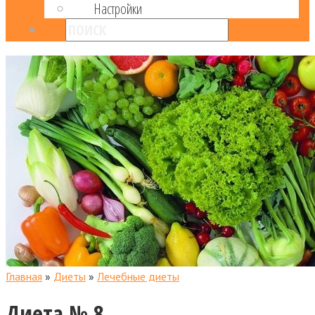
Настройки
Главная
»
Диеты
»
Лечебные диеты
Диета № 8