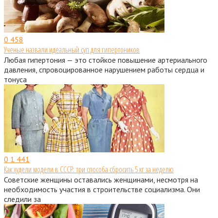
0
458
Ученые назвали идеальный суп для гипертоников
Любая гипертония — это стойкое повышение артериального
давления, спровоцированное нарушением работы сердца и
тонуса
0
1 441
Как худели модели в СССР: три способа сбросить 5 кг за неделю
Советские женщины оставались женщинами, несмотря на
необходимость участия в строительстве социализма. Они
следили за