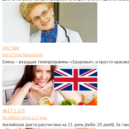
242
560
Диета Елена Малышевой
Елена – ведущая телепрограммы «Здоровье», и просто красив
4617
2 223
Английская диета на 21 день
Английская диета рассчитана на 21 день (либо 20 дней). За та