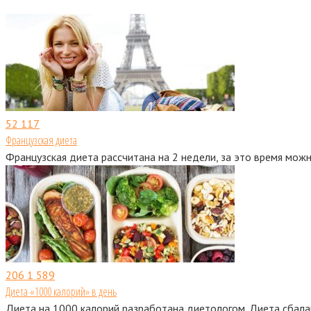
52
117
Французская диета
Французская диета рассчитана на 2 недели, за это время можн
206
1 589
Диета «1000 калорий» в день
Диета на 1000 калорий разработана диетологом. Диета сбала