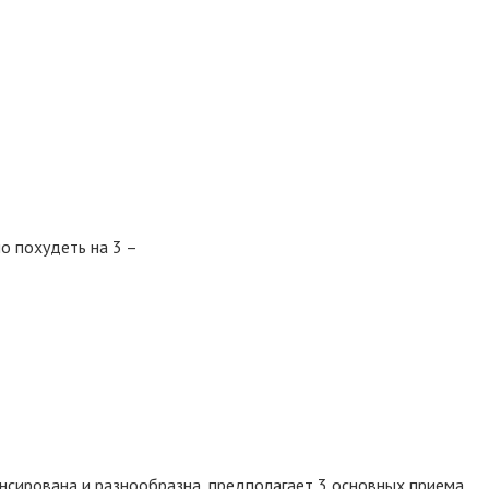
о похудеть на 3 –
нсирована и разнообразна, предполагает 3 основных приема