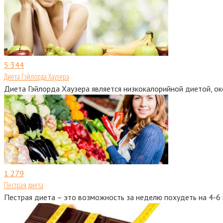
5
344
Диета Гэйлорда Хаузера
Диета Гэйлорда Хаузера является низкокалорийной диетой, ок
1
279
Пестрая диета
Пестрая диета – это возможность за неделю похудеть на 4-6 к