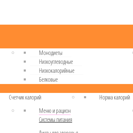
Монодиеты
Низкоуглеводные
Низкокалорийные
Белковые
Cчетчик калорий
Норма калорий
Меню и рацион
Системы питания
Диеты для здоровья