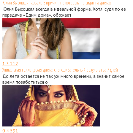
Юлия Высоцкая назвала 5 причин, по которым не сидит на диетах
Юлия Высоцкая всегда в идеальной форме. Хотя, судя по ее
передаче «Едим дома», обожает
1
3 212
Уникальная голландская диета: сногсшибательный результат за 7 дней
До лета остается не так уж много времени, а значит самое
время позаботиться о
0
4 591