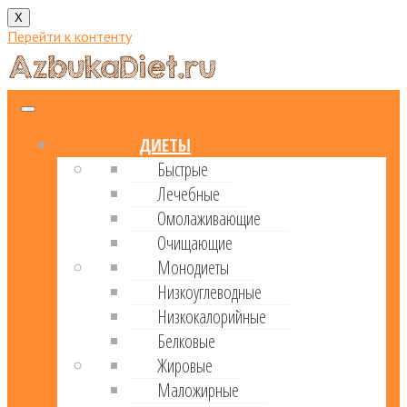
X
Перейти к контенту
ДИЕТЫ
Быстрые
Лечебные
Омолаживающие
Очищающие
Монодиеты
Низкоуглеводные
Низкокалорийные
Белковые
Жировые
Маложирные