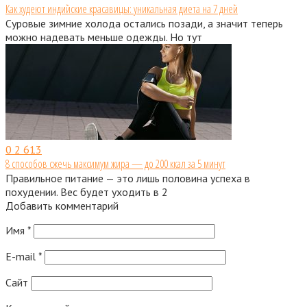
Как худеют индийские красавицы: уникальная диета на 7 дней
Суровые зимние холода остались позади, а значит теперь
можно надевать меньше одежды. Но тут
0
2 613
8 способов сжечь максимум жира — до 200 ккал за 5 минут
Правильное питание — это лишь половина успеха в
похудении. Вес будет уходить в 2
Добавить комментарий
Имя
*
E-mail
*
Сайт