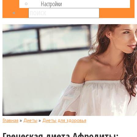
Настройки
Главная
»
Диеты
»
Диеты для здоровья
Греческая диета Афродиты: