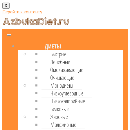
X
Перейти к контенту
ДИЕТЫ
Быстрые
Лечебные
Омолаживающие
Очищающие
Монодиеты
Низкоуглеводные
Низкокалорийные
Белковые
Жировые
Маложирные