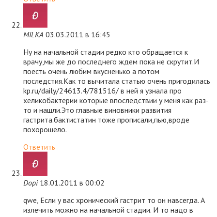
MILKA
03.03.2011 в 16:45
Ну на начальной стадии редко кто обращается к
врачу,мы же до последнего ждем пока не скрутит.И
поесть очень любим вкусненько а потом
последстия.Как то вычитала статью очень пригодилась
kp.ru/daily/24613.4/781516/ в ней я узнала про
хеликобактерии которые впоследствии у меня как раз-
то и нашли.Это главные виновники развития
гастрита.бактистатин тоже прописали,пью,вроде
похорошело.
Ответить
Dopi
18.01.2011 в 00:02
qwe, Если у вас хронический гастрит то он навсегда. А
излечить можно на начальной стадии. И то надо в