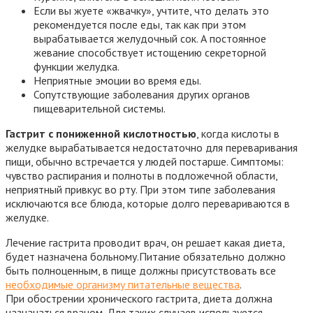
Если вы жуете «жвачку», учтите, что делать это
рекомендуется после еды, так как при этом
вырабатывается желудочный сок. А постоянное
жевание способствует истощению секреторной
функции желудка.
Неприятные эмоции во время еды.
Сопутствующие заболевания других органов
пищеварительной системы.
Гастрит с пониженной кислотностью
, когда кислоты в
желудке вырабатывается недостаточно для переваривания
пищи, обычно встречается у людей постарше. Симптомы:
чувство распирания и полноты в подложечной области,
неприятный привкус во рту. При этом типе заболевания
исключаются все блюда, которые долго перевариваются в
желудке.
Лечение гастрита проводит врач, он решает какая диета,
будет назначена больному.Питание обязательно должно
быть полноценным, в пище должны присутствовать все
необходимые организму питательные вещества
.
При обострении хронического гастрита, диета должна
назначаться врачом. Для таких случаев используется