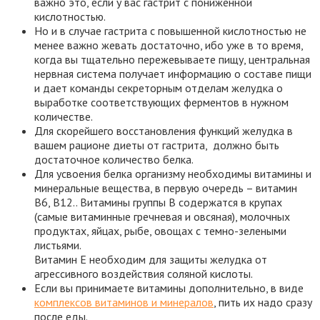
важно это, если у вас гастрит с пониженной
кислотностью.
Но и в случае гастрита с повышенной кислотностью не
менее важно жевать достаточно, ибо уже в то время,
когда вы тщательно пережевываете пищу, центральная
нервная система получает информацию о составе пищи
и дает команды секреторным отделам желудка о
выработке соответствующих ферментов в нужном
количестве.
Для скорейшего восстановления функций желудка в
вашем рационе диеты от гастрита, должно быть
достаточное количество белка.
Для усвоения белка организму необходимы витамины и
минеральные вещества, в первую очередь – витамин
B6, В12.. Витамины группы B содержатся в крупах
(самые витаминные гречневая и овсяная), молочных
продуктах, яйцах, рыбе, овощах с темно-зелеными
листьями.
Витамин Е необходим для защиты желудка от
агрессивного воздействия соляной кислоты.
Если вы принимаете витамины дополнительно, в виде
комплексов витаминов и минералов
, пить их надо сразу
после еды.