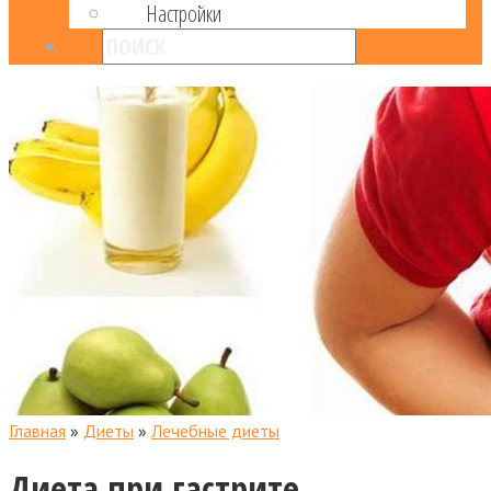
Настройки
Главная
»
Диеты
»
Лечебные диеты
Диета при гастрите