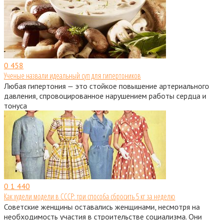
0
458
Ученые назвали идеальный суп для гипертоников
Любая гипертония — это стойкое повышение артериального
давления, спровоцированное нарушением работы сердца и
тонуса
0
1 440
Как худели модели в СССР: три способа сбросить 5 кг за неделю
Советские женщины оставались женщинами, несмотря на
необходимость участия в строительстве социализма. Они