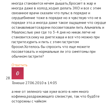
иногда становится нечем дышать,бросает в жар и
иногда даже в холод,ходил делать ЭХО и все с этим
связанное врачи сказали что пульс в порядке и
сердцебиение тоже в порядке но я чувствую что не в
порядке это.а иногда даже такое ощущение что сердце
останавливается.врачи посоветовали пить Альмагель и
Маалокс.пью уже где то 3-4 дня но никак легче не
становится.сижу на диете:каша и все что можно при
гастрите.курить и пить с этим гастритом
бросил.Хотелось бы спросить что еще можете
посоветовать и нормальные ли это симптомы при
обычном гастрите?
Ответить
Танюша
27.06.2010 в 14:05
а мне от зеленого чая хуже всего-в нем много
кофеина,раздражающего слизистую, так что будбте
осторожны с чайком