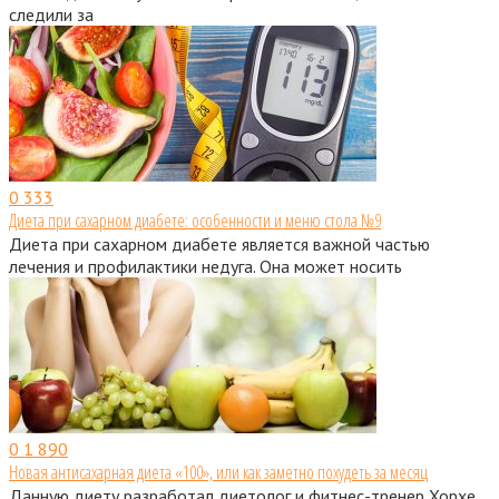
следили за
0
333
Диета при сахарном диабете: особенности и меню стола №9
Диета при сахарном диабете является важной частью
лечения и профилактики недуга. Она может носить
0
1 890
Новая антисахарная диета «100», или как заметно похудеть за месяц
Данную диету разработал диетолог и фитнес-тренер Хорхе