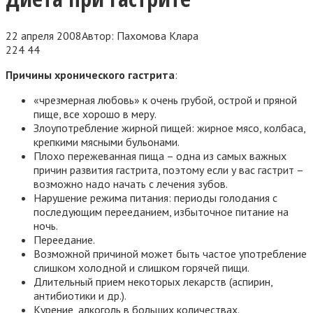
22 апреля 2008
Автор:
Пахомова Клара
224
44
Причины хронического гастрита
:
«чрезмерная любовь» к очень грубой, острой и пряной
пище, все хорошо в меру.
Злоупотребление жирной пищей: жирное мясо, колбаса,
крепкими мясными бульонами.
Плохо пережеванная пища – одна из самых важных
причин развития гастрита, поэтому если у вас гастрит –
возможно надо начать с лечения зубов.
Нарушение режима питания: периоды голодания с
последующим перееданием, избыточное питание на
ночь.
Переедание.
Возможной причиной может быть частое употребление
слишком холодной и слишком горячей пищи.
Длительный прием некоторых лекарств (аспирин,
антибиотики и др.).
Курение, алкоголь в больших количествах.