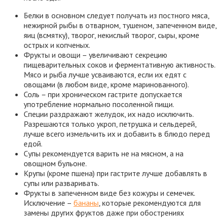
Белки в основном следует получать из постного мяса,
нежирной рыбы в отварном, тушеном, запеченном виде,
яиц (всмятку), творог, некислый творог, сыры, кроме
острых и копченых.
Фрукты и овощи – увеличивают секрецию
пищеварительных соков и ферментативную активность.
Мясо и рыба лучше усваиваются, если их едят с
овощами (в любом виде, кроме маринованного).
Соль – при хроническом гастрите допускается
употребление нормально посоленной пищи.
Специи раздражают желудок, их надо исключить.
Разрешаются только укроп, петрушка и сельдерей,
лучше всего измельчить их и добавить в блюдо перед
едой.
Супы рекомендуется варить не на мясном, а на
овощном бульоне.
Крупы (кроме пшена) при гастрите лучше добавлять в
супы или разваривать.
Фрукты в запеченном виде без кожуры и семечек.
Исключение –
бананы
, которые рекомендуются для
замены других фруктов даже при обострениях