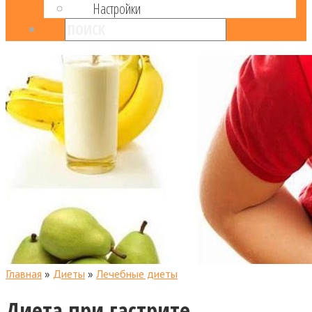
Настройки
Главная
»
Диеты
»
Лечебные диеты
Диета при гастрите