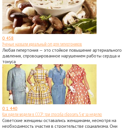
0
458
Ученые назвали идеальный суп для гипертоников
Любая гипертония — это стойкое повышение артериального
давления, спровоцированное нарушением работы сердца и
тонуса
0
1 440
Как худели модели в СССР: три способа сбросить 5 кг за неделю
Советские женщины оставались женщинами, несмотря на
необходимость участия в строительстве социализма. Они