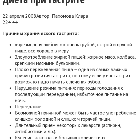
22 апреля 2008
Автор:
Пахомова Клара
224
44
Причины хронического гастрита
:
«чрезмерная любовь» к очень грубой, острой и пряной
пище, все хорошо в меру.
Злоупотребление жирной пищей: жирное мясо, колбаса,
крепкими мясными бульонами.
Плохо пережеванная пища – одна из самых важных
причин развития гастрита, поэтому если у вас гастрит –
возможно надо начать с лечения зубов.
Нарушение режима питания: периоды голодания с
последующим перееданием, избыточное питание на
ночь.
Переедание.
Возможной причиной может быть частое употребление
слишком холодной и слишком горячей пищи.
Длительный прием некоторых лекарств (аспирин,
антибиотики и др.).
Курение, алкоголь в больших количествах.