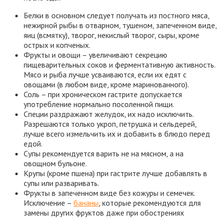
Белки в основном следует получать из постного мяса,
нежирной рыбы в отварном, тушеном, запеченном виде,
яиц (всмятку), творог, некислый творог, сыры, кроме
острых и копченых.
Фрукты и овощи – увеличивают секрецию
пищеварительных соков и ферментативную активность.
Мясо и рыба лучше усваиваются, если их едят с
овощами (в любом виде, кроме маринованного).
Соль – при хроническом гастрите допускается
употребление нормально посоленной пищи.
Специи раздражают желудок, их надо исключить.
Разрешаются только укроп, петрушка и сельдерей,
лучше всего измельчить их и добавить в блюдо перед
едой.
Супы рекомендуется варить не на мясном, а на
овощном бульоне.
Крупы (кроме пшена) при гастрите лучше добавлять в
супы или разваривать.
Фрукты в запеченном виде без кожуры и семечек.
Исключение –
бананы
, которые рекомендуются для
замены других фруктов даже при обострениях