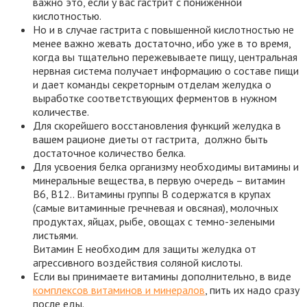
важно это, если у вас гастрит с пониженной
кислотностью.
Но и в случае гастрита с повышенной кислотностью не
менее важно жевать достаточно, ибо уже в то время,
когда вы тщательно пережевываете пищу, центральная
нервная система получает информацию о составе пищи
и дает команды секреторным отделам желудка о
выработке соответствующих ферментов в нужном
количестве.
Для скорейшего восстановления функций желудка в
вашем рационе диеты от гастрита, должно быть
достаточное количество белка.
Для усвоения белка организму необходимы витамины и
минеральные вещества, в первую очередь – витамин
B6, В12.. Витамины группы B содержатся в крупах
(самые витаминные гречневая и овсяная), молочных
продуктах, яйцах, рыбе, овощах с темно-зелеными
листьями.
Витамин Е необходим для защиты желудка от
агрессивного воздействия соляной кислоты.
Если вы принимаете витамины дополнительно, в виде
комплексов витаминов и минералов
, пить их надо сразу
после еды.