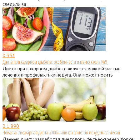
следили за
0
333
Диета при сахарном диабете: особенности и меню стола №9
Диета при сахарном диабете является важной частью
лечения и профилактики недуга. Она может носить
0
1 890
Новая антисахарная диета «100», или как заметно похудеть за месяц
Данную диету разработал диетолог и фитнес-тренер Хорхе