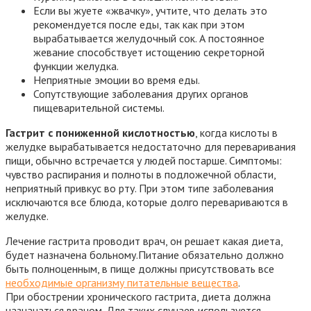
Если вы жуете «жвачку», учтите, что делать это
рекомендуется после еды, так как при этом
вырабатывается желудочный сок. А постоянное
жевание способствует истощению секреторной
функции желудка.
Неприятные эмоции во время еды.
Сопутствующие заболевания других органов
пищеварительной системы.
Гастрит с пониженной кислотностью
, когда кислоты в
желудке вырабатывается недостаточно для переваривания
пищи, обычно встречается у людей постарше. Симптомы:
чувство распирания и полноты в подложечной области,
неприятный привкус во рту. При этом типе заболевания
исключаются все блюда, которые долго перевариваются в
желудке.
Лечение гастрита проводит врач, он решает какая диета,
будет назначена больному.Питание обязательно должно
быть полноценным, в пище должны присутствовать все
необходимые организму питательные вещества
.
При обострении хронического гастрита, диета должна
назначаться врачом. Для таких случаев используется