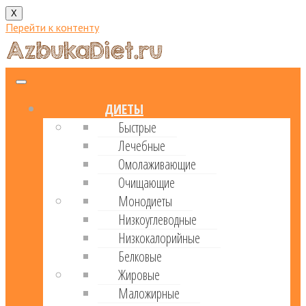
X
Перейти к контенту
ДИЕТЫ
Быстрые
Лечебные
Омолаживающие
Очищающие
Монодиеты
Низкоуглеводные
Низкокалорийные
Белковые
Жировые
Маложирные