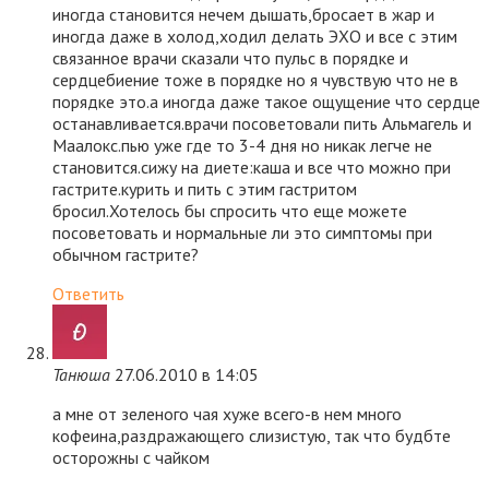
иногда становится нечем дышать,бросает в жар и
иногда даже в холод,ходил делать ЭХО и все с этим
связанное врачи сказали что пульс в порядке и
сердцебиение тоже в порядке но я чувствую что не в
порядке это.а иногда даже такое ощущение что сердце
останавливается.врачи посоветовали пить Альмагель и
Маалокс.пью уже где то 3-4 дня но никак легче не
становится.сижу на диете:каша и все что можно при
гастрите.курить и пить с этим гастритом
бросил.Хотелось бы спросить что еще можете
посоветовать и нормальные ли это симптомы при
обычном гастрите?
Ответить
Танюша
27.06.2010 в 14:05
а мне от зеленого чая хуже всего-в нем много
кофеина,раздражающего слизистую, так что будбте
осторожны с чайком