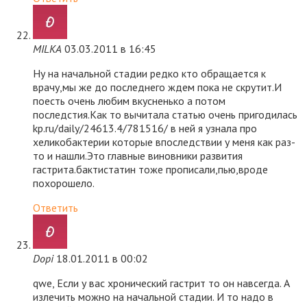
MILKA
03.03.2011 в 16:45
Ну на начальной стадии редко кто обращается к
врачу,мы же до последнего ждем пока не скрутит.И
поесть очень любим вкусненько а потом
последстия.Как то вычитала статью очень пригодилась
kp.ru/daily/24613.4/781516/ в ней я узнала про
хеликобактерии которые впоследствии у меня как раз-
то и нашли.Это главные виновники развития
гастрита.бактистатин тоже прописали,пью,вроде
похорошело.
Ответить
Dopi
18.01.2011 в 00:02
qwe, Если у вас хронический гастрит то он навсегда. А
излечить можно на начальной стадии. И то надо в