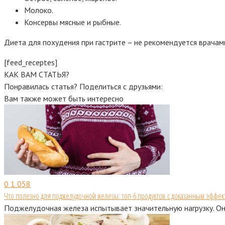
Молоко.
Консервы мясные и рыбные.
Диета для похудения при гастрите – не рекомендуется врачам
[feed_receptes]
КАК ВАМ СТАТЬЯ?
Понравилась статья? Поделиться с друзьями:
Вам также может быть интересно
0
1 058
Что полезно для поджелудочной железы: топ-6 продуктов с доказанным эффек
Поджелудочная железа испытывает значительную нагрузку. Он