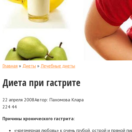
Главная
»
Диеты
»
Лечебные диеты
Диета при гастрите
22 апреля 2008
Автор:
Пахомова Клара
224
44
Причины хронического гастрита
:
«чрезмерная любовь» к очень грубой, острой и пряной пи