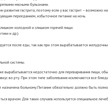
крепкими мясными бульонами.
 развития гастрита, поэтому если у вас гастрит – возможно на
дующим перееданием, избыточное питание на ночь.
лишком холодной и слишком горячей пищи.
ики и др.).
ндуется после еды, так как при этом вырабатывается желудочн
льной системы.
дке вырабатывается недостаточно для переваривания пищи, обы
вкус во рту. При этом типе заболевания исключаются все блюд
дет назначена больному.Питание обязательно должно быть полн
ться врачом. Для таких случаев используется специальное лече