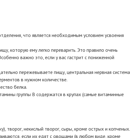
оотделения, что является необходимым условием усвоения
щу, которую ему легко переварить. Это правило очень
обенно важно это, если у вас гастрит с пониженной
тщательно пережевываете пищу, центральная нервная система
рментов в нужном количестве.
ество белка.
итамины группы B содержатся в крупах (самые витаминные
.
), творог, некислый творог, сыры, кроме острых и копченых.
иваются, если их едят с овощами (в любом виде, кроме