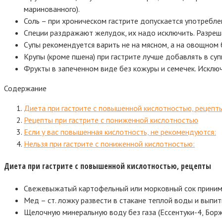
маринованного).
Соль – при хроническом гастрите допускается употребл
Специи раздражают желудок, их надо исключить. Разреша
Супы рекомендуется варить не на мясном, а на овощном 
Крупы (кроме пшена) при гастрите лучше добавлять в суп
Фрукты в запеченном виде без кожуры и семечек. Исклю
Содержание
Диета при гастрите с повышенной кислотностью, рецепт
Рецепты при гастрите с пониженной кислотностью
Если у вас повышенная кислотность, не рекомендуются:
Нельзя при гастрите с пониженной кислотностью:
Диета при гастрите с повышенной кислотностью, рецепты
Свежевыжатый картофельный или морковный сок принимать
Мед – ст. ложку развести в стакане теплой воды и выпить
Щелочную минеральную воду без газа (Ессентуки-4, Борж