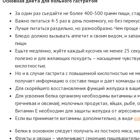
Основная диета для больного гастритом
За один раз съедайте не более 400-500 грамм пищи, ста
Важно питаться 4-5 раз в день понемногу, но без переку
Лучше питаться раздельно, но разнообразно. Чем проще е
Блюдо должно вызывать аппетит и своим видом, и запахо
пищи.
Ешьте медленно, жуйте каждый кусочек не менее 25 сек
полезно и для желающих похудеть – насыщение чувствуе
кислотностью.
Но и в случае гастрита с повышенной кислотностью не м
получает информацию о составе пищи и дает команды 
Для скорейшего восстановления функций желудка в ваше
Для усвоения белка организму необходимы витамины и м
гречневая и овсяная), молочных продуктах, яйцах, рыбе,
Витамин Е необходим для защиты желудка от агрессивно
Если вы принимаете витамины дополнительно, в виде
ко
Белки в основном следует получать из постного мяса, не
Фрукты и овощи – увеличивают секрецию пищеварительны