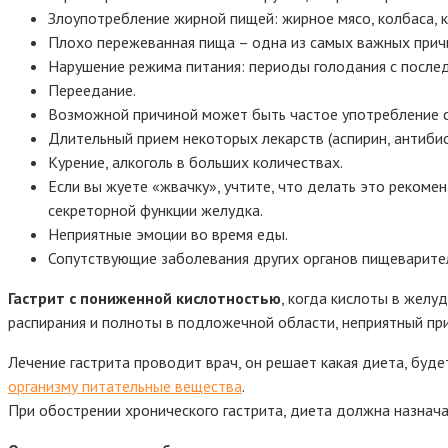
Злоупотребление жирной пищей: жирное мясо, колбаса, 
Плохо пережеванная пища – одна из самых важных причин
Нарушение режима питания: периоды голодания с после
Переедание.
Возможной причиной может быть частое употребление с
Длительный прием некоторых лекарств (аспирин, антибиот
Курение, алкоголь в больших количествах.
Если вы жуете «жвачку», учтите, что делать это рекоме
секреторной функции желудка.
Неприятные эмоции во время еды.
Сопутствующие заболевания других органов пищеварите
Гастрит с пониженной кислотностью
, когда кислоты в желу
распирания и полноты в подложечной области, неприятный при
Лечение гастрита проводит врач, он решает какая диета, бу
организму питательные вещества
.
При обострении хронического гастрита, диета должна назнача