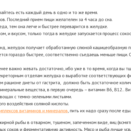
райтесь есть каждый день в одно и то же время.
сов. Последний прием пищи желателен за 4 часа до сна.
да, тем она легче и быстрее переварится в желудке.
м, и вкусом, только тогда в желудке запускается процесс сок
унд, желудок получает обработанную слюной кашицеобразную пи
тся гораздо быстрее, соответственно съедаешь меньше пищи. Ос
енее важно жевать достаточно, ибо уже в то время, когда вы 
секреторным отделам желудка о выработке соответствующих фе
м рационе диеты от гастрита, должно быть достаточное колич
инеральные вещества, в первую очередь – витамин B6, В12.. В
 овощах с темно-зелеными листьями.
го воздействия соляной кислоты.
мплексов витаминов и минералов
, пить их надо сразу после еды
жирной рыбы в отварном, тушеном, запеченном виде, яиц (всмятку
х соков и ферментативную активность. Мясо и рыба лучше усва