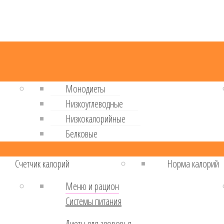
Монодиеты
Низкоуглеводные
Низкокалорийные
Белковые
Cчетчик калорий
Норма калорий
Меню и рацион
Системы питания
Диеты для здоровья