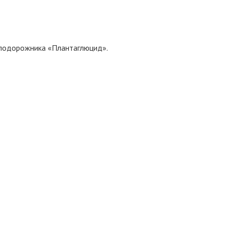
т подорожника «Плантаглюцид».