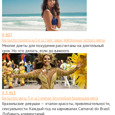
0
907
Как быстро похудеть на 5 кг за 3 дня: самые действенные экспресс-диеты
Многие диеты для похудения рассчитаны на длительный
срок. Но что делать, если до важного
0
3 413
Как быстро сжечь 15 кг за 2 недели: бесподобная бразильская диета
Бразильские девушки — эталон красоты, привлекательности,
сексуальности. Каждый год на карнавалах Carnaval do Brasil
Добавить комментарий