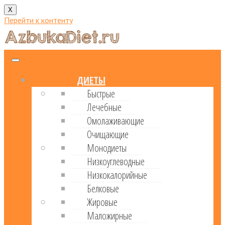
X
Перейти к контенту
ДИЕТЫ
Быстрые
Лечебные
Омолаживающие
Очищающие
Монодиеты
Низкоуглеводные
Низкокалорийные
Белковые
Жировые
Маложирные