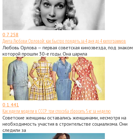
0
7 258
Диета Любови Орловой: как быстро похудеть за 4 дня до 4 килограммов
Любовь Орлова — первая советская кинозвезда, под знаком
которой прошли 30-е годы. Она царила
0
1 441
Как худели модели в СССР: три способа сбросить 5 кг за неделю
Советские женщины оставались женщинами, несмотря на
необходимость участия в строительстве социализма. Они
следили за