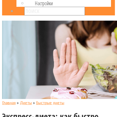
Настройки
Главная
»
Диеты
»
Быстрые диеты
Экспресс-диета: как быстро