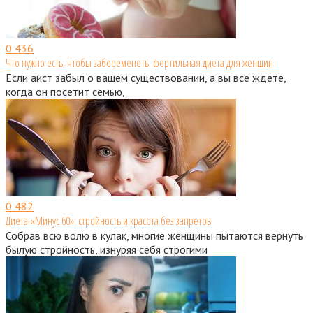
0
436
Что нужно есть, чтобы забеременеть: фертильная диета для женщин
Если аист забыл о вашем существовании, а вы все ждете,
когда он посетит семью,
0
482
Диета «Минус 60»: стройность и красота без запретов
Собрав всю волю в кулак, многие женщины пытаются вернуть
былую стройность, изнуряя себя строгими