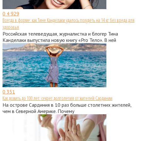
0
4 929
Всегда в форме: как Тине Канделаки удалось похудеть на 14 кг без вреда для
здоровья
Российская телеведущая, журналистка и блогер Тина
Канделаки выпустила новую книгу «Pro Тело». В ней
0
351
Как дожить до 100 лет: секрет долголетия от жителей Сардинии
На острове Сардиния в 10 раз больше столетних жителей,
чем в Северной Америке. Почему