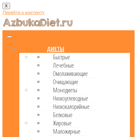
X
Перейти к контенту
ДИЕТЫ
Быстрые
Лечебные
Омолаживающие
Очищающие
Монодиеты
Низкоуглеводные
Низкокалорийные
Белковые
Жировые
Маложирные