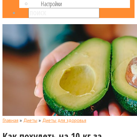
Настройки
Главная
»
Диеты
»
Диеты для здоровья
Как похудеть на 10 кг за