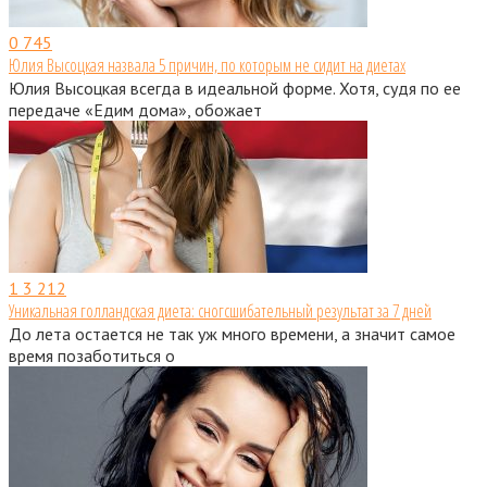
0
745
Юлия Высоцкая назвала 5 причин, по которым не сидит на диетах
Юлия Высоцкая всегда в идеальной форме. Хотя, судя по ее
передаче «Едим дома», обожает
1
3 212
Уникальная голландская диета: сногсшибательный результат за 7 дней
До лета остается не так уж много времени, а значит самое
время позаботиться о