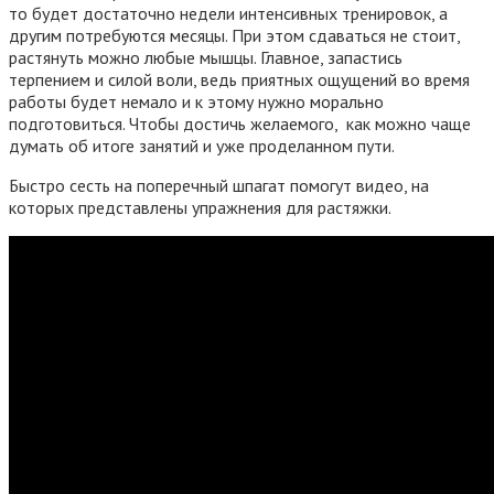
то будет достаточно недели интенсивных тренировок, а
другим потребуются месяцы. При этом сдаваться не стоит,
растянуть можно любые мышцы. Главное, запастись
терпением и силой воли, ведь приятных ощущений во время
работы будет немало и к этому нужно морально
подготовиться. Чтобы достичь желаемого, как можно чаще
думать об итоге занятий и уже проделанном пути.
Быстро сесть на поперечный шпагат помогут видео, на
которых представлены упражнения для растяжки.