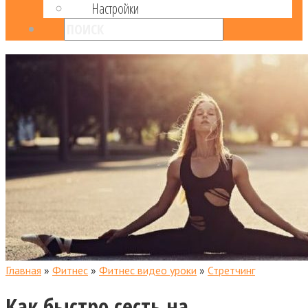
Настройки
Главная
»
Фитнес
»
Фитнес видео уроки
»
Стретчинг
Как быстро сесть на