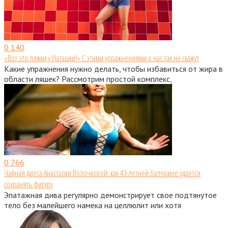
0
140
«Вот это ляжки у Наташки!» С этими упражнениями о нас так не скажут
Какие упражнения нужно делать, чтобы избавиться от жира в
области ляшек? Рассмотрим простой комплекс,
0
766
Чайная диета Анастасии Волочковой: как 43-летней балерине удается
сохранять фигуру
Эпатажная дива регулярно демонстрирует свое подтянутое
тело без малейшего намека на целлюлит или хотя