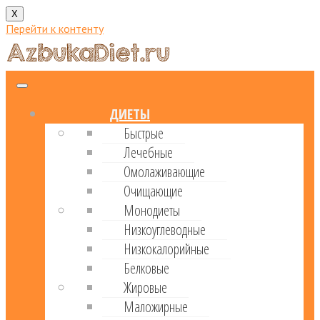
X
Перейти к контенту
ДИЕТЫ
Быстрые
Лечебные
Омолаживающие
Очищающие
Монодиеты
Низкоуглеводные
Низкокалорийные
Белковые
Жировые
Маложирные