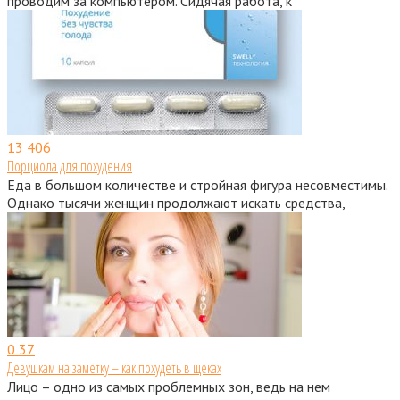
проводим за компьютером. Сидячая работа, к
13
406
Порциола для похудения
Еда в большом количестве и стройная фигура несовместимы.
Однако тысячи женщин продолжают искать средства,
0
37
Девушкам на заметку – как похудеть в щеках
Лицо – одно из самых проблемных зон, ведь на нем