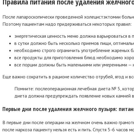
Правила питания после удаления желчног
После лапароскопически проведенной холецистэктомии больном
Поэтому пациентам надо придерживаться некоторых правил:
энергетическая ценность меню должна варьироваться в 
в сутки должно быть несколько приемов пищи, оптимальн
необходимо строго ограничить употребление жареных б
все продукты для приготовления блюд необходимо хор
все порции должны быть маленькими или умеренными — н
Еще важно сократить в рационе количество отрубей, ягод и в
Помните: послеоперационная лечебная диета № 5, котор
диета должна предупреждать появление новых камней 
Первые дни после удаления желчного пузыря: питан
В первые дни после операции на желчном очень важно грамотн
после наркоза пациенту нельзя есть и пить. Спустя 5-6 часов