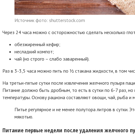
Источник фото: shutterstock.com
Через 24 часа можно с осторожностью сделать несколько глот
обезжиренный кефир;
несладкий компот;
чай (но строго – слабо заваренный).
Раз в 3-3,5 часа можно пить по ½ стакана жидкости, в том чис
На третьи-пятые сутки после извлечения желчного пузыря пац
Питание должно быть дробным, то есть в сутки по 6-7 раз, н
температуры. Основу рациона составляют овощи, чай, рыба и м
Питье регулярное и не менее полутора литров в сутки. Эт
мякотью.
Питание первые недели после удаления желчного п