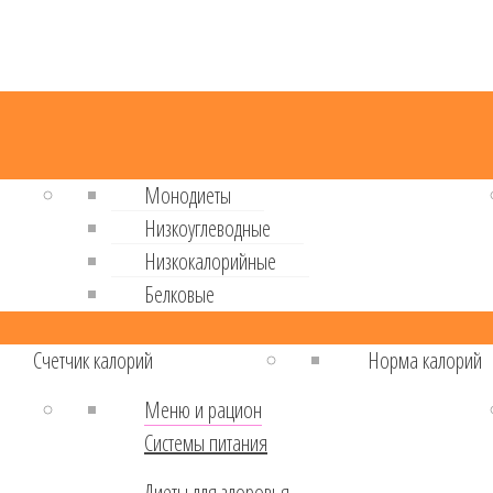
Монодиеты
Низкоуглеводные
Низкокалорийные
Белковые
Cчетчик калорий
Норма калорий
Меню и рацион
Системы питания
Диеты для здоровья