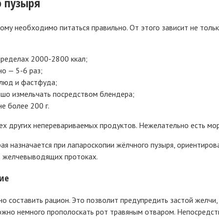
о пузыря
у необходимо питаться правильно. От этого зависит не только
пределах 2000-2800 ккал;
о — 5-6 раз;
люд и фастфуда;
ошо измельчать посредством блендера;
е более 200 г.
сех других неперевариваемых продуктов. Нежелательно есть мо
ая назначается при лапароскопии жёлчного пузыря, ориентиров
в желчевыводящих протоках.
ие
о составить рацион. Это позволит предупредить застой желчи,
 можно немного прополоскать рот травяным отваром. Непосредст