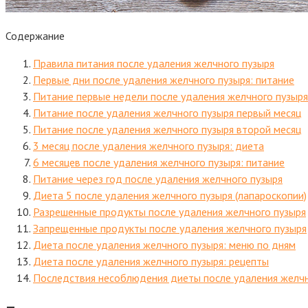
Содержание
Правила питания после удаления желчного пузыря
Первые дни после удаления желчного пузыря: питание
Питание первые недели после удаления желчного пузыря
Питание после удаления желчного пузыря первый месяц
Питание после удаления желчного пузыря второй месяц
3 месяц после удаления желчного пузыря: диета
6 месяцев после удаления желчного пузыря: питание
Питание через год после удаления желчного пузыря
Диета 5 после удаления желчного пузыря (лапароскопии)
Разрешенные продукты после удаления желчного пузыря
Запрещенные продукты после удаления желчного пузыря
Диета после удаления желчного пузыря: меню по дням
Диета после удаления желчного пузыря: рецепты
Последствия несоблюдения диеты после удаления желчн