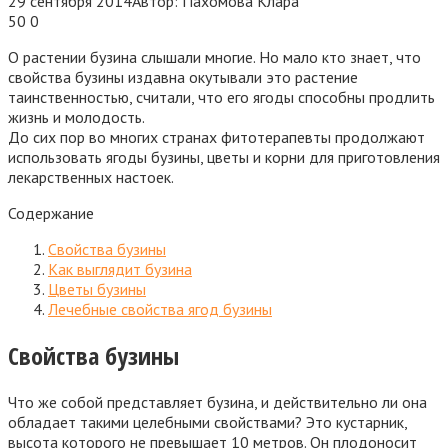
29 сентября 2014
Автор:
Пахомова Клара
50
0
О растении бузина слышали многие. Но мало кто знает, что
свойства бузины издавна окутывали это растение
таинственностью, считали, что его ягоды способны продлить
жизнь и молодость.
До сих пор во многих странах фитотерапевты продолжают
использовать ягоды бузины, цветы и корни для приготовления
лекарственных настоек.
Содержание
Свойства бузины
Как выглядит бузина
Цветы бузины
Лечебные свойства ягод бузины
Свойства бузины
Что же собой представляет бузина, и действительно ли она
обладает такими целебными свойствами? Это кустарник,
высота которого не превышает 10 метров. Он плодоносит