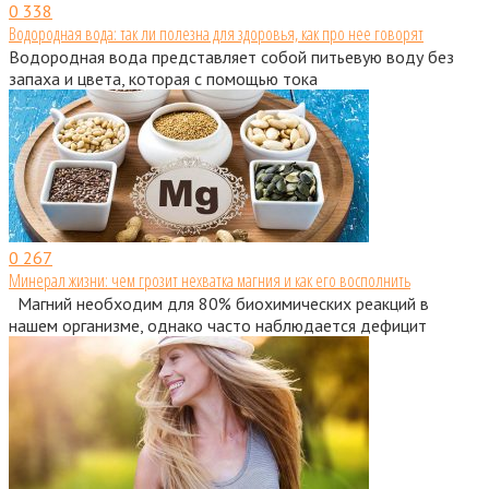
0
338
Водородная вода: так ли полезна для здоровья, как про нее говорят
Водородная вода представляет собой питьевую воду без
запаха и цвета, которая с помощью тока
0
267
Минерал жизни: чем грозит нехватка магния и как его восполнить
Магний необходим для 80% биохимических реакций в
нашем организме, однако часто наблюдается дефицит