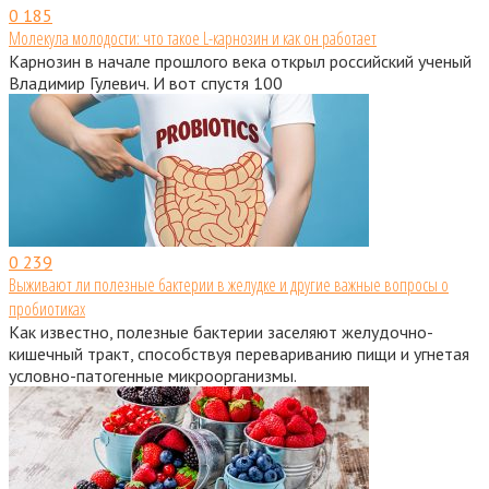
0
185
Молекула молодости: что такое L-карнозин и как он работает
Карнозин в начале прошлого века открыл российский ученый
Владимир Гулевич. И вот спустя 100
0
239
Выживают ли полезные бактерии в желудке и другие важные вопросы о
пробиотиках
Как известно, полезные бактерии заселяют желудочно-
кишечный тракт, способствуя перевариванию пищи и угнетая
условно-патогенные микроорганизмы.