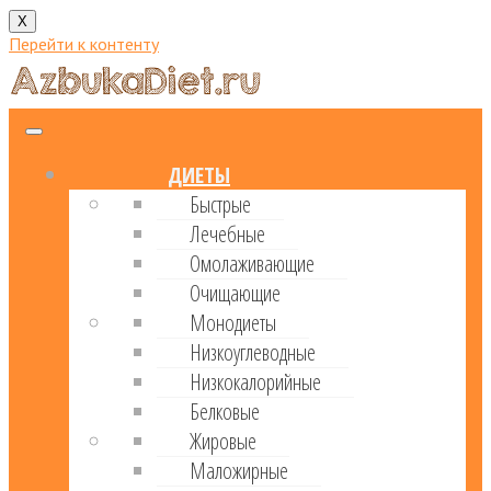
X
Перейти к контенту
ДИЕТЫ
Быстрые
Лечебные
Омолаживающие
Очищающие
Монодиеты
Низкоуглеводные
Низкокалорийные
Белковые
Жировые
Маложирные