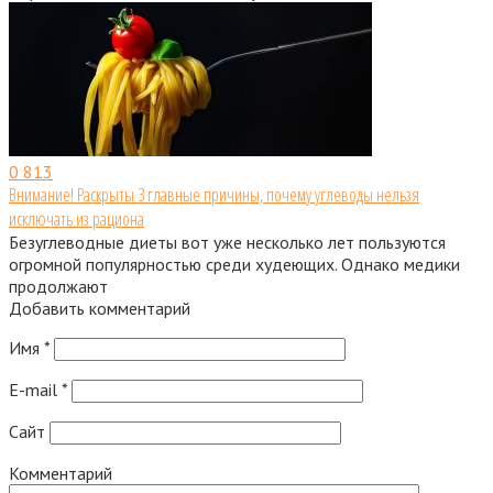
0
813
Внимание! Раскрыты 3 главные причины, почему углеводы нельзя
исключать из рациона
Безуглеводные диеты вот уже несколько лет пользуются
огромной популярностью среди худеющих. Однако медики
продолжают
Добавить комментарий
Имя
*
E-mail
*
Сайт
Комментарий