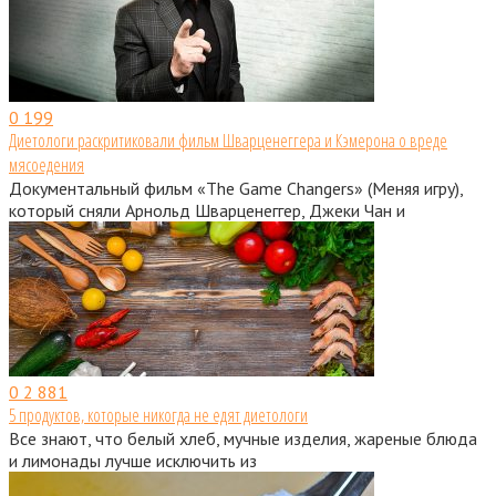
0
199
Диетологи раскритиковали фильм Шварценеггера и Кэмерона о вреде
мясоедения
Документальный фильм «The Game Changers» (Меняя игру),
который сняли Арнольд Шварценеггер, Джеки Чан и
0
2 881
5 продуктов, которые никогда не едят диетологи
Все знают, что белый хлеб, мучные изделия, жареные блюда
и лимонады лучше исключить из