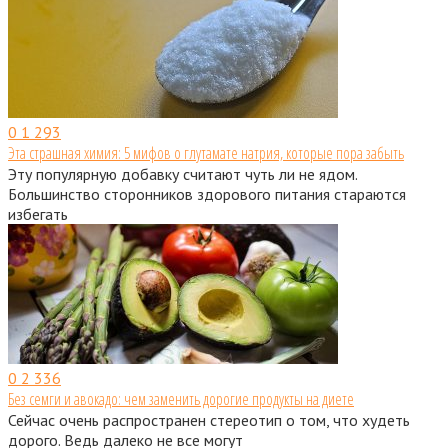
0
1 293
Эта страшная химия: 5 мифов о глутамате натрия, которые пора забыть
Эту популярную добавку считают чуть ли не ядом.
Большинство сторонников здорового питания стараются
избегать
0
2 336
Без семги и авокадо: чем заменить дорогие продукты на диете
Сейчас очень распространен стереотип о том, что худеть
дорого. Ведь далеко не все могут