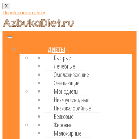
X
Перейти к контенту
ДИЕТЫ
Быстрые
Лечебные
Омолаживающие
Очищающие
Монодиеты
Низкоуглеводные
Низкокалорийные
Белковые
Жировые
Маложирные