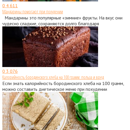
0
4 611
Мандарины помогают при похудении
Мандарины это популярные «зимние» фрукты. На вкус они
чудесно сладкие, сохраняются долго благодаря
0
3 076
Калорийность бородинского хлеба на 100 грамм: польза и вред
Если знать калорийность бородинского хлеба на 100 грамм,
можно составить диетическое меню при похудении