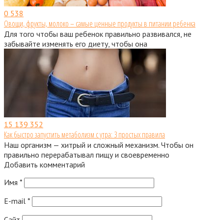
0
538
Овощи, фрукты, молоко – самые ценные продукты в питании ребенка
Для того чтобы ваш ребенок правильно развивался, не
забывайте изменять его диету, чтобы она
15
139 352
Как быстро запустить метаболизм с утра: 3 простых правила
Наш организм — хитрый и сложный механизм. Чтобы он
правильно перерабатывал пищу и своевременно
Добавить комментарий
Имя
*
E-mail
*
Сайт