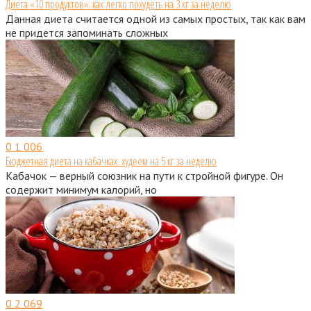
Диета «10 продуктов»: как легко похудеть на 3 кг за неделю
Данная диета считается одной из самых простых, так как вам
не придется запоминать сложных
0
1 006
Бюджетная диета на кабачках: худеем на 5 кг за неделю
Кабачок — верный союзник на пути к стройной фигуре. Он
содержит минимум калорий, но
0
2 069