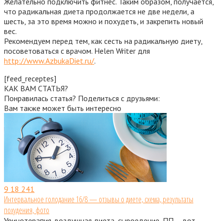
Желательно подключить фитнес. Таким образом, получается,
что радикальная диета продолжается не две недели, а
шесть, за это время можно и похудеть, и закрепить новый
вес.
Рекомендуем перед тем, как сесть на радикальную диету,
посоветоваться с врачом. Helen Writer для
http://www.AzbukaDiet.ru/
.
[feed_receptes]
КАК ВАМ СТАТЬЯ?
Понравилась статья? Поделиться с друзьями:
Вам также может быть интересно
9
18 241
Интервальное голодание 16/8 — отзывы о диете, схема, результаты
похудения, фото
Уринотерапия, воздушная диета, сыроедение, ПП — вот