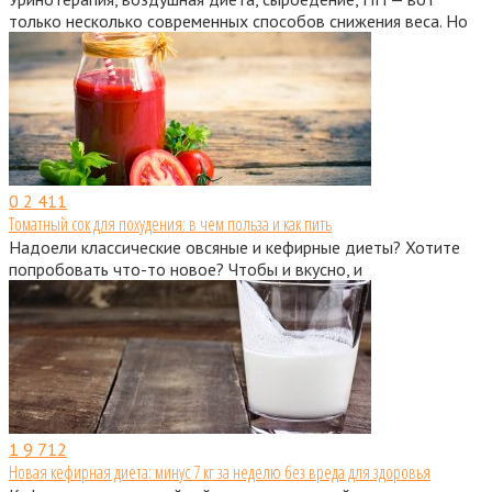
только несколько современных способов снижения веса. Но
0
2 411
Томатный сок для похудения: в чем польза и как пить
Надоели классические овсяные и кефирные диеты? Хотите
попробовать что-то новое? Чтобы и вкусно, и
1
9 712
Новая кефирная диета: минус 7 кг за неделю без вреда для здоровья