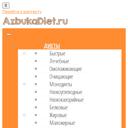
X
Перейти к контенту
ДИЕТЫ
Быстрые
Лечебные
Омолаживающие
Очищающие
Монодиеты
Низкоуглеводные
Низкокалорийные
Белковые
Жировые
Маложирные