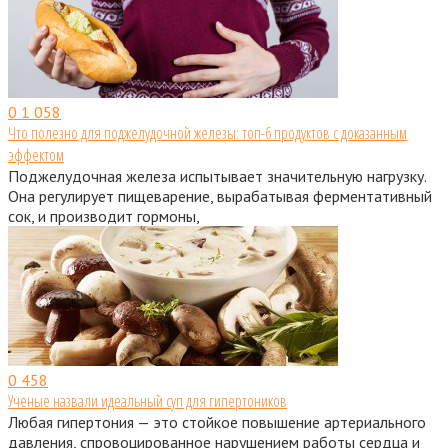
0
1 058
Что полезно для поджелудочной железы: топ-6 продуктов с доказанным
эффектом
Поджелудочная железа испытывает значительную нагрузку.
Она регулирует пищеварение, вырабатывая ферментативный
сок, и производит гормоны,
0
458
Ученые назвали идеальный суп для гипертоников
Любая гипертония — это стойкое повышение артериального
давления, спровоцированное нарушением работы сердца и