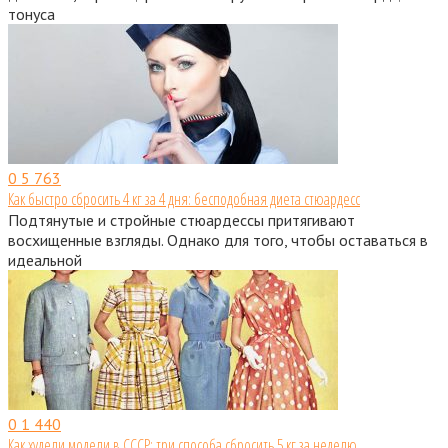
тонуса
0
5 763
Как быстро сбросить 4 кг за 4 дня: бесподобная диета стюардесс
Подтянутые и стройные стюардессы притягивают
восхищенные взгляды. Однако для того, чтобы оставаться в
идеальной
0
1 440
Как худели модели в СССР: три способа сбросить 5 кг за неделю