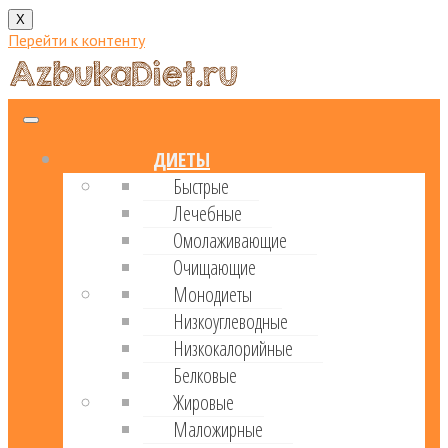
X
Перейти к контенту
ДИЕТЫ
Быстрые
Лечебные
Омолаживающие
Очищающие
Монодиеты
Низкоуглеводные
Низкокалорийные
Белковые
Жировые
Маложирные