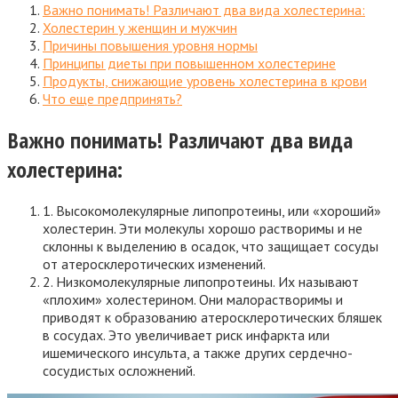
Важно понимать! Различают два вида холестерина:
Холестерин у женщин и мужчин
Причины повышения уровня нормы
Принципы диеты при повышенном холестерине
Продукты, снижающие уровень холестерина в крови
Что еще предпринять?
Важно понимать! Различают два вида
холестерина:
1. Высокомолекулярные липопротеины, или «хороший»
холестерин. Эти молекулы хорошо растворимы и не
склонны к выделению в осадок, что защищает сосуды
от атеросклеротических изменений.
2. Низкомолекулярные липопротеины. Их называют
«плохим» холестерином. Они малорастворимы и
приводят к образованию атеросклеротических бляшек
в сосудах. Это увеличивает риск инфаркта или
ишемического инсульта, а также других сердечно-
сосудистых осложнений.