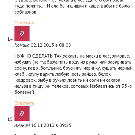
туда пожить…..И ела бы и шишки и кашу, дабы не было
соблазнов
Ответить
Комика
02.12.2013 в 08:08
НУЖНО СДЕЛАТЬ ТАк!Уехаьть на месяц в лес, зимовье,
избушку (не турбазу),пить воду из ручья, чай заваривать
сосну, кедр ,богульник, бруснику, чернику, кушать черный
хлеб , крупу варить любую ,есть зайцев, белок
,кедровок, рыбу в ручьях ловить ни соли ни сахара
нельзя в пищу ,ни телеков, сотовых Избаветись от 33 -х
болезней !
Ответить
Аноним
16.11.2013 в 09:25