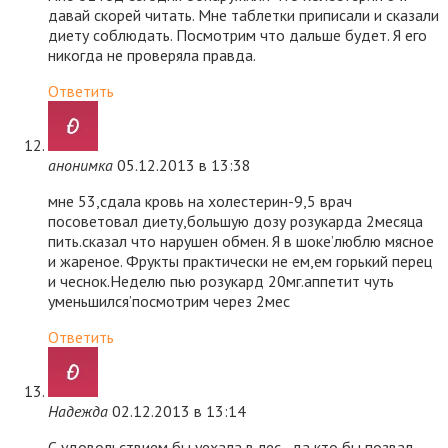
давай скорей читать. Мне таблетки приписали и сказали
диету соблюдать. Посмотрим что дальше будет. Я его
никогда не проверяла правда.
Ответить
анонимка
05.12.2013 в 13:38
мне 53,сдала кровь на холестерин-9,5 врач
посоветовал диету,большую дозу розукарда 2месяца
пить.сказал что нарушен обмен. Я в шоке’люблю мясное
и жареное. Фрукты практически не ем,ем горький перец
и чеснок.Неделю пью розукард 20мг.аппетит чуть
уменьшился’посмотрим через 2мес
Ответить
Надежда
02.12.2013 в 13:14
С удовольствием бы уехала в лес , да кто бы позвал