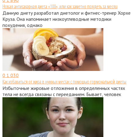
Новая антисахарная диета «100», или как заметно похудеть за месяц
Данную диету разработал диетолог и фитнес-тренер Хорхе
Круза. Она напоминает низкоуглеводные методики
похудения, однако
0
1 030
Как избавиться от жира в нужных местах с помощью гормональной диеты
Избыточные жировые отложения в определенных частях
тела не всегда связаны с перееданием. Бывает, человек